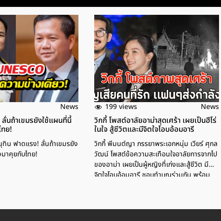
199 views
News
News
ั่นถ้าเขมรยังใช้แผนที่นี้
วิกกี้ โพสต์อาลัยอาม่าสุดเศร้า เผยเป็นฮีโร่
ไทย!
ในใจ สู้ชีวิตและมีจิตใจโอบอ้อมอารี
นุทิน ฟาดแรง! ลั่นถ้าเขมรยัง
วิกกี้ พีมนต์ญา ภรรยาพระเอกหนุ่ม เวียร์ ศุกล
้องมาคุยกับไทย!
วัฒน์ โพสต์ข้อความสะเทือนใจอาลัยการจากไป
ของอาม่า เผยเป็นผู้หญิงที่เก่งและสู้ชีวิต มี
จิตใจโอบอ้อมอารี ชอบทำบุญร่วมกัน พร้อม
อธิษฐานให้อาม่าไปสู่สุคติ