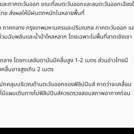
และภาคตะวันออก ขณะที่ลมตะวันออกและลมตะวันออกเฉียงใ
ศไทย ส่งผลให้มีฝนตกหนักในหลายพื้นที่
 ภาคเหนือ ภาคกลาง กรุงเทพมหานครและปริมณฑล ภาคตะวันออก แ
มฉับพลันและน้ำป่าไหลหลาก โดยเฉพาะในพื้นที่ลาดเชิงเขา
าง โดยทะเลอันดามันมีคลื่นสูง 1-2 เมตร ส่วนอ่าวไทยมี
คลื่นอาจสูงเกิน 2 เมตร
ลังปกคลุมบริเวณด้านตะวันออกของฟิลิปปินส์ คาดว่าจะเคลื่อน
 ผู้ที่มีแผนเดินทางไปฟิลิปปินส์ควรตรวจสอบสภาพอากาศก่อน