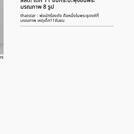
สลด! เด็ก 11 ขับกระบะพุ่งชนพระ
มรณภาพ 8 รูป
thaistar : พ่อนักร้องดัง คือหนึ่งในพระธุดงค์ที่
มรณภาพ เหตุเด็ก11ขับชน
ws