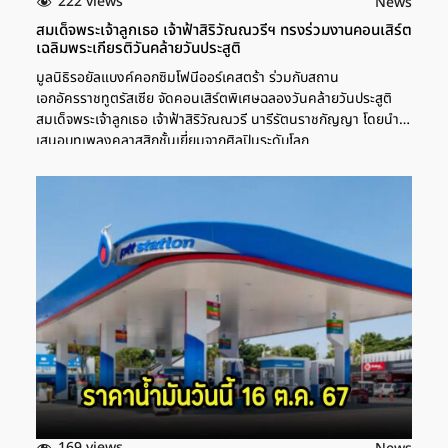
222 views
News
สมเด็จพระเจ้าลูกเธอ เจ้าฟ้าสิริวัณณวรีฯ ทรงร่วมงานคอนเสิร์ต
เฉลิมพระเกียรติวันคล้ายวันประสูติ
มูลนิธิรอยัลแบงค์คอกซิมโฟนีออร์เคสตร้า ร่วมกับสถาน
เอกอัครราชทูตรัสเซีย จัดคอนเสิร์ตพิเศษฉลองวันคล้ายวันประสูติ
สมเด็จพระเจ้าลูกเธอ เจ้าฟ้าสิริวัณณวรี นารีรัตนราชกัญญา โดยนำ
เสนอบทเพลงคลาสสิกชั้นเยี่ยมจากศิลปินระดับโลก
169 views