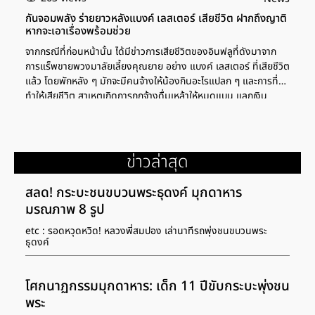
กันจอมพลัง ร่ายยาวหลังแบงค์ เลสเตอร์ เสียชีวิต ฝากถึงญาติ
หากจะเอาเรื่องพร้อมช่วย
จากกรณีที่ก่อนหน้านั้น ได้มีข่าวการเสียชีวิตของอินฟลูที่ดังมาจาก
การแร็พขายพวงมาลัยเลี้ยงคุณยาย อย่าง แบงค์ เลสเตอร์ ที่เสียชีวิต
แล้ว โดยพักหลัง ๆ มักจะมีคนจ้างให้น้องกินอะไรแปลก ๆ และการที่
ทำให้เสียชีวิต สาเหตุเกิดการถูกจ้างดื่มเหล้าให้หมดแบน แลกเงิน
30,000 บาท และกำลังเป็นประเด็นในโลกโซเชียลกันเพียบ ล่าสุด กัน
จอมพลัง ได้ออกมาโพสต์เกี่ยวกับข่าวนี้ด้วยว่า วันนี้น้องมันเอา
ศักดิ์ศรีมาแลกกับความเป็นอยู่ของครอบครัว แต่พอน้องมันยอมลด
ศักดิ์ศรีพวกเอ็งก็ยิ่งทำอะไรประหลาดๆกับแบงค์จนเลยเถิดวันนี้น้อง
ข่าวล่าสุด
มันตุยเพราะคอนเทนต์ขยะของพวกคุณ วันนี้ไม่ได้แค่น้องที่ตุยแต่เห
มือนตุยทั้งครอบครัวเพราะแบงค์เป็นเรี่ยวแรงหลักของบ้าน ผมจะ
สลด! กระบะชนขบวนพระธุดงค์ มุกดาหาร
คอยดูว่าพวกคุณจะดูแลครอบครัวน้องหรือรับผิดชอบกับเรื่องนี้ยังไง
มรณภาพ 8 รูป
ถ้าตอนทำคอนเทนต์แย่งกันทำสนุกสนานแต่ตอนรับผิดชอบไม่เห็นหัว
ใครซักคน ฝากช่วยกันบอกไปถึงญาติน้องด้วยถ้าพวกนี้เงียบแล้ว
etc : รอดหวุดหวิด! หลวงพี่สมปอง เล่านาทีรถพุ่งชนขบวนพระ
ธุดงค์
ต้องการเอาเรื่องบอกผมได้เลยผมพร้อมช่วย งานนี้ ชาวเน็ตก็ได้เข้า
มาคอมเมนต์เพียบ เรียบเรียง news.in.th เรียบเรียง news.in.th
โศกนาฏกรรมมุกดาหาร: เด็ก 11 ปีขับกระบะพุ่งชน
พระ