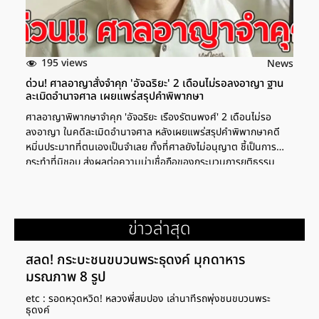
195 views
News
ด่วน! ศาลอาญาสั่งจำคุก 'อัจฉริยะ' 2 เดือนไม่รอลงอาญา ฐาน
ละเมิดอำนาจศาล เผยแพร่สรุปคำพิพากษา
ศาลอาญาพิพากษาจำคุก 'อัจฉริยะ เรืองรัตนพงศ์' 2 เดือนไม่รอ
ลงอาญา ในคดีละเมิดอำนาจศาล หลังเผยแพร่สรุปคำพิพากษาคดี
หมิ่นประมาทที่ตนเองเป็นจำเลย ทั้งที่ศาลยังไม่อนุญาต ชี้เป็นการ
กระทำที่มิชอบ ส่งผลต่อความน่าเชื่อถือของกระบวนการยุติธรรม
ข่าวล่าสุด
สลด! กระบะชนขบวนพระธุดงค์ มุกดาหาร
มรณภาพ 8 รูป
etc : รอดหวุดหวิด! หลวงพี่สมปอง เล่านาทีรถพุ่งชนขบวนพระ
ธุดงค์