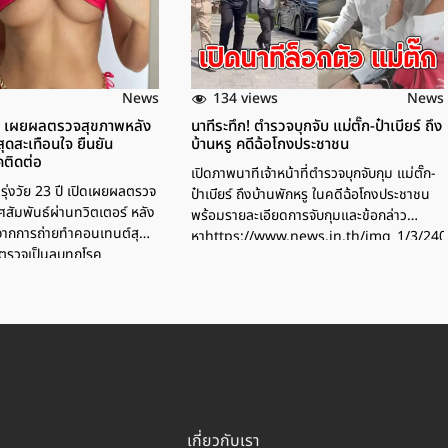
134 views
News
News
 เผยผลตรวจสุขภาพหลัง
นาทีระทึก! ตำรวจบุกจับ แม่ตั๊ก-ป๋าเบียร์ ถึง
ุดสะเทือนใจ ยืนยัน
บ้านหรู คดีฉ้อโกงประชาชน
ติดต่อ
เปิดภาพนาทีเจ้าหน้าที่ตำรวจบุกจับกุม แม่ตั๊ก-
าวรุ่งวัย 23 ปี เปิดเผยผลตรวจ
ป๋าเบียร์ ถึงบ้านพักหรู ในคดีฉ้อโกงประชาชน
สัมพันธ์ผ่านทวิตเตอร์ หลัง
พร้อมรายละเอียดการจับกุมและข้อกล่าว
จากการถ่ายทำคอนเทนต์สุด
หาhttps://www.news.in.th/img_1/3/24
ลตรวจเป็นลบทุกโรค
เกี่ยวกับเรา