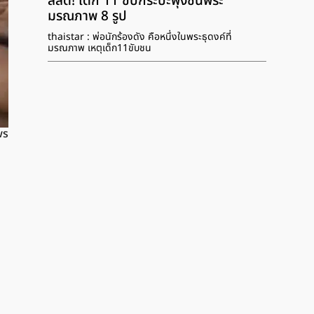
สลด! เด็ก 11 ขับกระบะพุ่งชนพระ
มรณภาพ 8 รูป
thaistar : พ่อนักร้องดัง คือหนึ่งในพระธุดงค์ที่
มรณภาพ เหตุเด็ก11ขับชน
ws