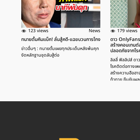
123 views
179 views
News
ทนายตั้มคัมแบ็ก! ลั่นสู้คดี-แฉขบวนการโกง
ดาว OnlyFans
สร้างคอนเทนต์ส
ข่าวอื่นๆ : ทนายตั้มเผยทุกประเด็นหลังพ้นคุก
ปลอดภัยจากโรค
งัดหลักฐานชุดลับสู้ต่อ
ลิลลี่ ฟิลลิปส์ ด
โรคติดต่อทางเพศ
สร้างความฮือฮา
ท้าทาย ยืนยันผ