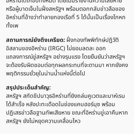
อิหร่านได้เกือบทั้งหมด โดยไม่มีรายงานความเสียหาย
หรือผู้บาดเจ็บในฝั่งสหรัฐฯ พร้อมตอกกลับข่าวลือของ
อิหร่านที่อ้างว่าทำลายกองเรือที่ 5 ได้นั้นเป็นเรื่องโกหก
ทั้งเพ
สถานการณ์ยังตึงเครียด:
ฝั่งกองทัพพิทักษ์ปฏิวัติ
อิสลามของอิหร่าน (IRGC) ไม่ยอมลดละ ออก
แถลงการณ์ขู่สหรัฐฯ อย่างรุนแรง โดยยืนยันว่าสหรัฐฯ
จะต้องรับผิดชอบต่อทุกผลกระทบที่จะตามมา หากยังคง
พฤติกรรมยั่วยุในน่านน้ำแห่งนี้ต่อไป
สรุปประเด็นสำคัญ:
สหรัฐฯ สกัดขีปนาวุธอิหร่านที่ยิงถล่มคูเวตและบาห์เรน
ได้สำเร็จ หลังปะทะเดือดในช่องแคบฮอร์มุซ พร้อม
ปฏิเสธข่าวลือฐานทัพเสียหาย ขณะที่อิหร่านขู่เอาคืนหาก
สหรัฐฯ ยังไม่หยุดความเคลื่อนไหว