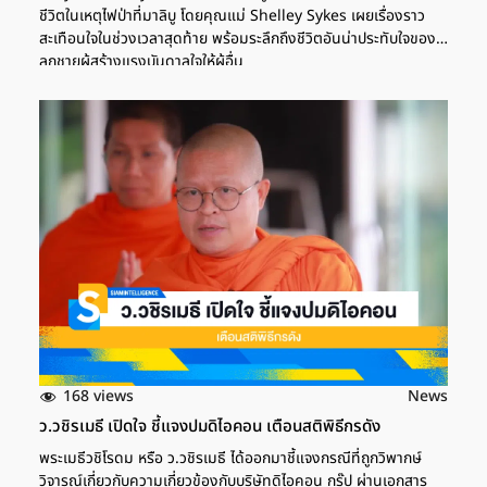
ชีวิตในเหตุไฟป่าที่มาลิบู โดยคุณแม่ Shelley Sykes เผยเรื่องราว
สะเทือนใจในช่วงเวลาสุดท้าย พร้อมระลึกถึงชีวิตอันน่าประทับใจของ
ลูกชายผู้สร้างแรงบันดาลใจให้ผู้อื่น
168 views
News
ว.วชิรเมธี เปิดใจ ชี้แจงปมดิไอคอน เตือนสติพิธีกรดัง
พระเมธีวชิโรดม หรือ ว.วชิรเมธี ได้ออกมาชี้แจงกรณีที่ถูกวิพากษ์
วิจารณ์เกี่ยวกับความเกี่ยวข้องกับบริษัทดิไอคอน กรุ๊ป ผ่านเอกสาร