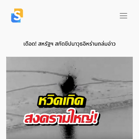
เดือด! สหรัฐฯ สกัดขีปนาวุธอิหร่านถล่มอ่าว