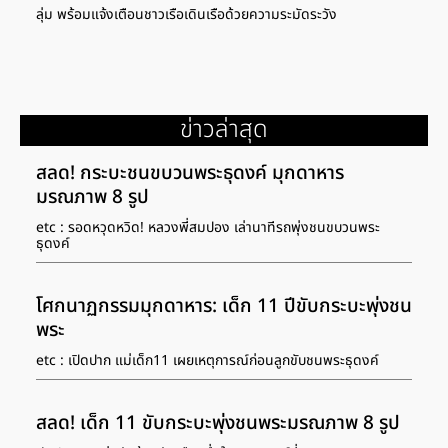
ลุ่ม พร้อมแจ้งเตือนชาวเรือเดินเรือด้วยความระมัดระวัง
ข่าวล่าสุด
สลด! กระบะชนขบวนพระธุดงค์ มุกดาหาร
มรณภาพ 8 รูป
etc : รอดหวุดหวิด! หลวงพี่สมปอง เล่านาทีรถพุ่งชนขบวนพระ
ธุดงค์
โศกนาฏกรรมมุกดาหาร: เด็ก 11 ปีขับกระบะพุ่งชน
พระ
etc : เปิดปาก แม่เด็ก11 เผยเหตุการณ์ก่อนลูกขับชนพระธุดงค์
สลด! เด็ก 11 ขับกระบะพุ่งชนพระมรณภาพ 8 รูป