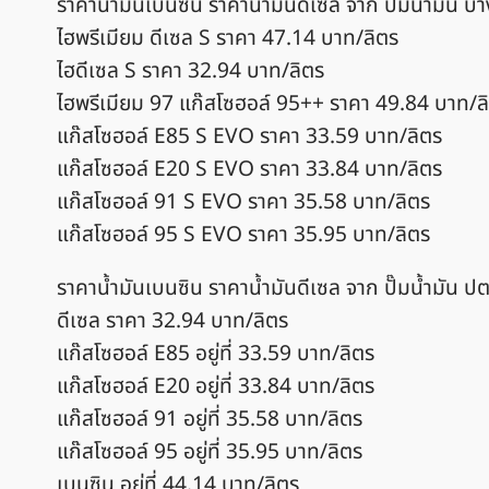
ราคาน้ำมันเบนซิน ราคาน้ำมันดีเซล จาก ปั๊มน้ำมัน บ
ไฮพรีเมียม ดีเซล S ราคา 47.14 บาท/ลิตร
ไฮดีเซล S ราคา 32.94 บาท/ลิตร
ไฮพรีเมียม 97 แก๊สโซฮอล์ 95++ ราคา 49.84 บาท/ล
แก๊สโซฮอล์ E85 S EVO ราคา 33.59 บาท/ลิตร
แก๊สโซฮอล์ E20 S EVO ราคา 33.84 บาท/ลิตร
แก๊สโซฮอล์ 91 S EVO ราคา 35.58 บาท/ลิตร
แก๊สโซฮอล์ 95 S EVO ราคา 35.95 บาท/ลิตร
ราคาน้ำมันเบนซิน ราคาน้ำมันดีเซล จาก ปั๊มน้ำมัน ป
ดีเซล ราคา 32.94 บาท/ลิตร
แก๊สโซฮอล์ E85 อยู่ที่ 33.59 บาท/ลิตร
แก๊สโซฮอล์ E20 อยู่ที่ 33.84 บาท/ลิตร
แก๊สโซฮอล์ 91 อยู่ที่ 35.58 บาท/ลิตร
แก๊สโซฮอล์ 95 อยู่ที่ 35.95 บาท/ลิตร
เบนซิน อยู่ที่ 44.14 บาท/ลิตร