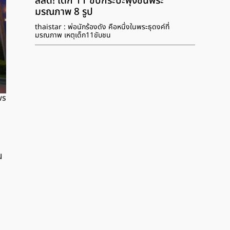
สลด! เด็ก 11 ขับกระบะพุ่งชนพระ
มรณภาพ 8 รูป
thaistar : พ่อนักร้องดัง คือหนึ่งในพระธุดงค์ที่
มรณภาพ เหตุเด็ก11ขับชน
ws
น