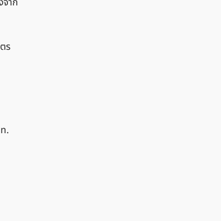
างจาก
ิตร
ตท.