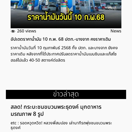
260 views
News
อัปเดตราคาน้ำมัน 10 ก.พ. 68 ปตท.-บางจาก คงราคาเดิม
ราคาน้ำมันวันที่ 10 กุมภาพันธ์ 2568 ทั้ง ปตท. และบางจาก ยังคง
ราคาเดิม หลังจากที่ได้ประกาศปรับลดราคาน้ำมันเบนซินและแก๊สโซ
ฮอล์ไปแล้ว 40-50 สตางค์ต่อลิตร
ข่าวล่าสุด
สลด! กระบะชนขบวนพระธุดงค์ มุกดาหาร
มรณภาพ 8 รูป
etc : รอดหวุดหวิด! หลวงพี่สมปอง เล่านาทีรถพุ่งชนขบวนพระ
ธุดงค์