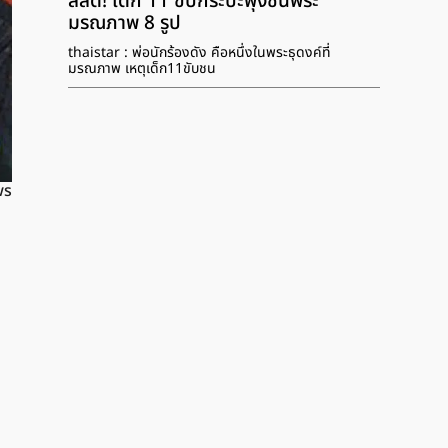
สลด! เด็ก 11 ขับกระบะพุ่งชนพระ
มรณภาพ 8 รูป
thaistar : พ่อนักร้องดัง คือหนึ่งในพระธุดงค์ที่
มรณภาพ เหตุเด็ก11ขับชน
ws