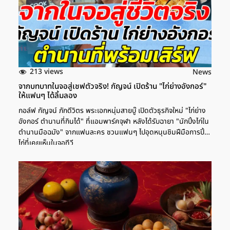
213 views
News
จากบทบาทในจอสู่เชฟตัวจริง! กัญจน์ เปิดร้าน "ไก่ย่างอังกอร์"
ให้แฟนๆ ได้ลิ้มลอง
กอล์ฟ กัญจน์ ภักดีวิตร พระเอกหนุ่มสายบู๊ เปิดตัวธุรกิจใหม่ "ไก่ย่าง
อังกอร์ ตำนานที่กินได้" ที่แอมพาร์คจุฬา หลังได้รับฉายา "นักปิ้งไก่ใน
ตำนานมือฉมัง" จากแฟนละคร ชวนแฟนๆ ไปอุดหนุนชิมฝีมือการปิ้ง
ไก่ที่เคยเห็นในจอทีวี