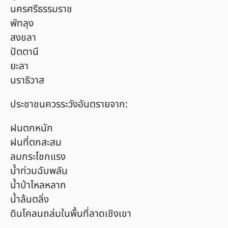
นครศรีธรรมราช
พัทลุง
สงขลา
ปัตตานี
ยะลา
นราธิวาส
ประชาชนควรระวังอันตรายจาก:
ฝนตกหนัก
ฝนที่ตกสะสม
ลมกระโชกแรง
น้ำท่วมฉับพลัน
น้ำป่าไหลหลาก
น้ำล้นตลิ่ง
ดินโคลนถล่มในพื้นที่ลาดเชิงเขา