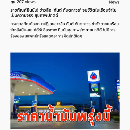
207 views
News
ราชทัณฑ์ยืนยัน! ข่าวลือ 'กันต์ กันตถาวร' จบชีวิตในเรือนจำไม่
เป็นความจริง สุขภาพปกติดี
กรมราชทัณฑ์ออกมาปฏิเสธข่าวลือ กันต์ กันตถาวร ฆ่าตัวตายในเรือน
จำหลังมิน-แซมได้รับอิสรภาพ ยืนยันสุขภาพร่างกายปกติดี ไม่มีการ
ร้องขอพบแพทย์หรือแสดงอาการผิดปกติใดๆ