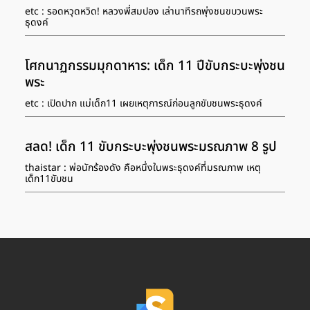
etc : รอดหวุดหวิด! หลวงพี่สมปอง เล่านาทีรถพุ่งชนขบวนพระ
ธุดงค์
โศกนาฏกรรมมุกดาหาร: เด็ก 11 ปีขับกระบะพุ่งชน
พระ
etc : เปิดปาก แม่เด็ก11 เผยเหตุการณ์ก่อนลูกขับชนพระธุดงค์
สลด! เด็ก 11 ขับกระบะพุ่งชนพระมรณภาพ 8 รูป
thaistar : พ่อนักร้องดัง คือหนึ่งในพระธุดงค์ที่มรณภาพ เหตุ
เด็ก11ขับชน