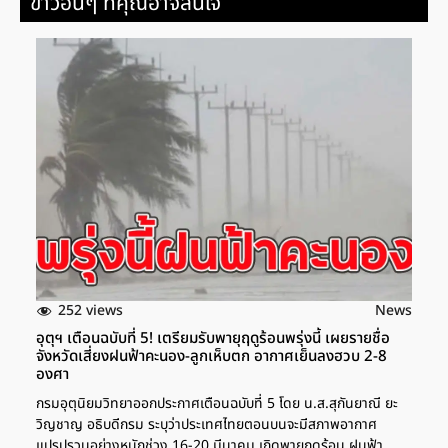
ข่าวอื่นๆ ที่คุณอาจสนใจ
252 views
News
อุตุฯ เตือนฉบับที่ 5! เตรียมรับพายุฤดูร้อนพรุ่งนี้ เผยรายชื่อ
จังหวัดเสี่ยงฝนฟ้าคะนอง-ลูกเห็บตก อากาศเย็นลงฮวบ 2-8
องศา
กรมอุตุนิยมวิทยาออกประกาศเตือนฉบับที่ 5 โดย น.ส.สุกันยาณี ยะ
วิญชาญ อธิบดีกรม ระบุว่าประเทศไทยตอนบนจะมีสภาพอากาศ
แปรปรวนอย่างหนักช่วง 16-20 มีนาคม เกิดพายุฤดูร้อน ฝนฟ้า