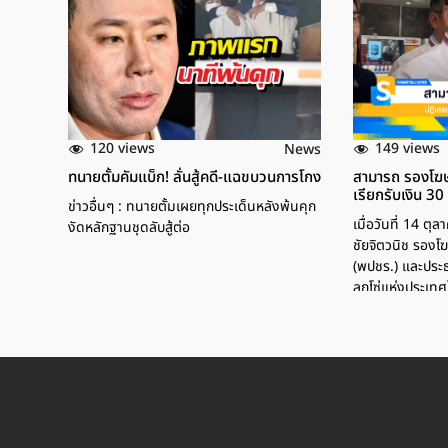
120 views
149 views
News
ทนายตั้มคัมแบ็ก! ลั่นสู้คดี-แฉขบวนการโกง
สามารถ รองโฆษ
เรียกรับเงิน 30
ข่าวอื่นๆ : ทนายตั้มเผยทุกประเด็นหลังพ้นคุก
เมื่อวันที่ 14 
งัดหลักฐานชุดลับสู้ต่อ
ชัยจิตวนิช รอง
(พปชร.) และประธ
ลูกโซ่แห่งประเท