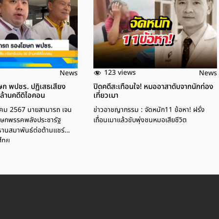
123 views
News
News
ก พปชร. ปฏิเสธเสียง
ปิดคดีสะเทือนใจ! หมออาสาดับจากนักท่อง
 ล้านคดีดิไอคอน
เที่ยวเมา
ตุลาคม 2567 นายสามารถ เจน
ข่าวอาชญากรรม : จัดหนัก11 ข้อหา! ฝรั่ง
โฆษกพรรคพลังประชารัฐ
เถื่อนเมาแล้วขับพุ่งชนหมอเสียชีวิต
านสมาพันธ์ต่อต้านแชร์
ศไทย