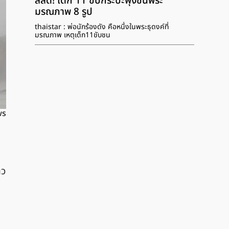
สลด! เด็ก 11 ขับกระบะพุ่งชนพระ
มรณภาพ 8 รูป
thaistar : พ่อนักร้องดัง คือหนึ่งในพระธุดงค์ที่
มรณภาพ เหตุเด็ก11ขับชน
ws
าว