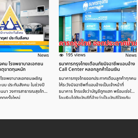
195 views
News
News
สังคม โรงพยาบาลเอกชน
ธนาคารกรุงไทยเตือนภัยมิจฉาชีพแอบอ้าง
ตุขาดทุนหนัก
Call Center หลอกลูกค้าโอนเงิน
ุดโรงพยาบาลเอกชนเผชิญ
ธนาคารกรุงไทยออกประกาศเตือนลูกค้าทุกคน
บบ ประกันสังคม ในช่วงปี
ให้ระวังมิจฉาชีพที่แอบอ้างเป็นเจ้าหน้าที่
่านมา วงการสาธารณสุขไทย
ธนาคาร โทรแจ้งว่าบัญชีถูกแฮก พร้อมเร่งให้
กฤตครั้งใหญ่
โอนเงินไปยังบัญชีที่อ้างว่าเป็นบัญชีป้องกัน
มิจฉาชีพ