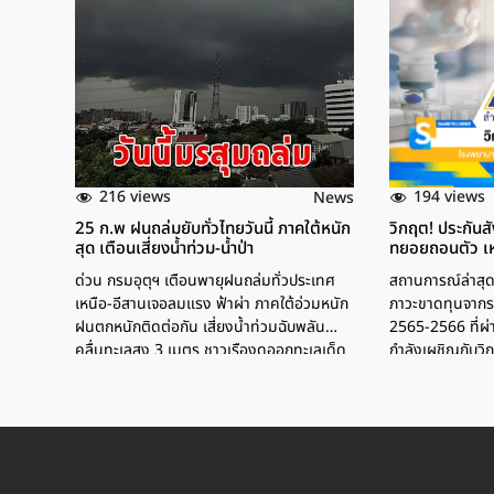
216 views
194 views
News
25 ก.พ ฝนถล่มยับทั่วไทยวันนี้ ภาคใต้หนัก
วิกฤต! ประกัน
สุด เตือนเสี่ยงน้ำท่วม-น้ำป่า
ทยอยถอนตัว เห
ด่วน กรมอุตุฯ เตือนพายุฝนถล่มทั่วประเทศ
สถานการณ์ล่าส
เหนือ-อีสานเจอลมแรง ฟ้าผ่า ภาคใต้อ่วมหนัก
ภาวะขาดทุนจากระ
ฝนตกหนักติดต่อกัน เสี่ยงน้ำท่วมฉับพลัน
2565-2566 ที่ผ
คลื่นทะเลสูง 3 เมตร ชาวเรืองดออกทะเลเด็ด
กำลังเผชิญกับวิ
ขาด