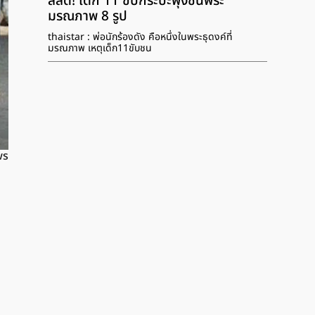
สลด! เด็ก 11 ขับกระบะพุ่งชนพระ
มรณภาพ 8 รูป
thaistar : พ่อนักร้องดัง คือหนึ่งในพระธุดงค์ที่
มรณภาพ เหตุเด็ก11ขับชน
ws