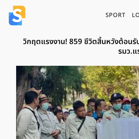
SPORT
L
วิกฤตแรงงาน! 859 ชีวิตสิ้นหวังต้อนร
รมว.แร