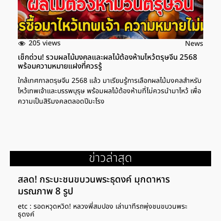
205 views
News
เช็กด่วน! รวมผลไม้มงคลและผลไม้ต้องห้ามไหว้ตรุษจีน 2568
พร้อมความหมายแฝงที่ควรรู้
ใกล้เทศกาลตรุษจีน 2568 แล้ว มาเรียนรู้การเลือกผลไม้มงคลสำหรับ
ไหว้เทพเจ้าและบรรพบุรุษ พร้อมผลไม้ต้องห้ามที่ไม่ควรนำมาไหว้ เพื่อ
ความเป็นสิริมงคลตลอดปีมะโรง
ข่าวล่าสุด
สลด! กระบะชนขบวนพระธุดงค์ มุกดาหาร
มรณภาพ 8 รูป
etc : รอดหวุดหวิด! หลวงพี่สมปอง เล่านาทีรถพุ่งชนขบวนพระ
ธุดงค์