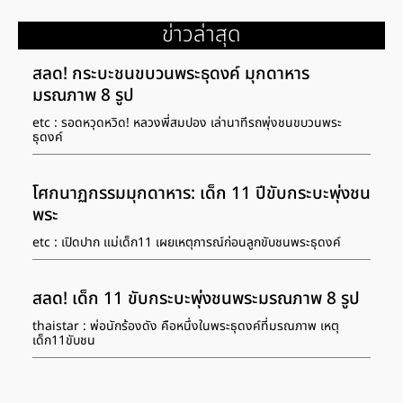
ข่าวล่าสุด
สลด! กระบะชนขบวนพระธุดงค์ มุกดาหาร
มรณภาพ 8 รูป
etc : รอดหวุดหวิด! หลวงพี่สมปอง เล่านาทีรถพุ่งชนขบวนพระ
ธุดงค์
โศกนาฏกรรมมุกดาหาร: เด็ก 11 ปีขับกระบะพุ่งชน
พระ
etc : เปิดปาก แม่เด็ก11 เผยเหตุการณ์ก่อนลูกขับชนพระธุดงค์
สลด! เด็ก 11 ขับกระบะพุ่งชนพระมรณภาพ 8 รูป
thaistar : พ่อนักร้องดัง คือหนึ่งในพระธุดงค์ที่มรณภาพ เหตุ
เด็ก11ขับชน