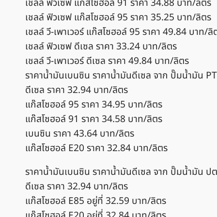
เชลล์ ฟิวเซฟ แก๊สโซฮอล์ 91 ราคา 34.88 บาท/ลิตร
เชลล์ ฟิวเซฟ แก๊สโซฮอล์ 95 ราคา 35.25 บาท/ลิตร
เชลล์ วี-เพาเวอร์ แก๊สโซฮอล์ 95 ราคา 49.84 บาท/ลิ
เชลล์ ฟิวเซฟ ดีเซล ราคา 33.24 บาท/ลิตร
เชลล์ วี-เพาเวอร์ ดีเซล ราคา 49.84 บาท/ลิตร
ราคาน้ำมันเบนซิน ราคาน้ำมันดีเซล จาก ปั๊มน้ำมัน PT
ดีเซล ราคา 32.94 บาท/ลิตร
แก๊สโซฮอล์ 95 ราคา 34.95 บาท/ลิตร
แก๊สโซฮอล์ 91 ราคา 34.58 บาท/ลิตร
เบนซิน ราคา 43.64 บาท/ลิตร
แก๊สโซฮอล์ E20 ราคา 32.84 บาท/ลิตร
ราคาน้ำมันเบนซิน ราคาน้ำมันดีเซล จาก ปั๊มน้ำมัน ป
ดีเซล ราคา 32.94 บาท/ลิตร
แก๊สโซฮอล์ E85 อยู่ที่ 32.59 บาท/ลิตร
แก๊สโซฮอล์ E20 อยู่ที่ 32.84 บาท/ลิตร