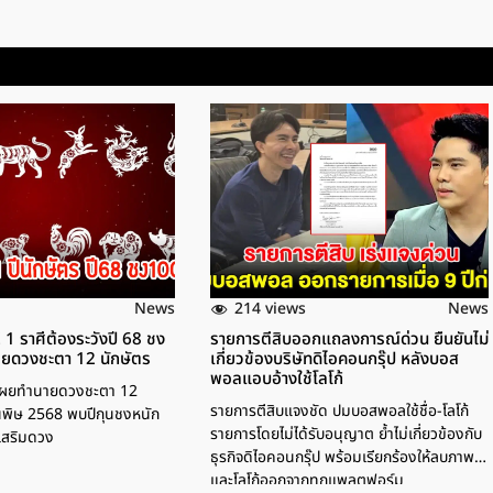
214 views
News
News
 1 ราศีต้องระวังปี 68 ชง
รายการตีสิบออกแถลงการณ์ด่วน ยืนยันไม่
ยดวงชะตา 12 นักษัตร
เกี่ยวข้องบริษัทดิไอคอนกรุ๊ป หลังบอส
พอลแอบอ้างใช้โลโก้
์เผยทำนายดวงชะตา 12
รายการตีสิบแจงชัด ปมบอสพอลใช้ชื่อ-โลโก้
พ่นพิษ 2568 พบปีกุนชงหนัก
รายการโดยไม่ได้รับอนุญาต ย้ำไม่เกี่ยวข้องกับ
ีเสริมดวง
ธุรกิจดิไอคอนกรุ๊ป พร้อมเรียกร้องให้ลบภาพ
และโลโก้ออกจากทุกแพลตฟอร์ม