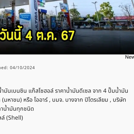
Ne
hed:
04/10/2024
น้ำมันเบนซิน แก๊สโซฮอล์ ราคาน้ำมันดีเซล จาก 4 ปั๊มน้ำมัน
(มหาชน) หรือ โออาร์ , บมจ. บางจาก ปิโตรเลียม , บริษัท
คาน้ำมันทุกชนิด
ล์ (Shell)