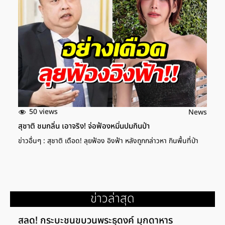
50 views
News
สุชาติ ชมกลิ่น เอาจริง! จ่อฟ้องหมิ่นปมกินป่า
ข่าวอื่นๆ : สุชาติ เดือด! ลุยฟ้อง อิงฟ้า หลังถูกกล่าวหา กินพื้นที่ป่า
ข่าวล่าสุด
สลด! กระบะชนขบวนพระธุดงค์ มุกดาหาร