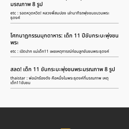
มรณภาพ 8 รูป
etc : รอดหวุดหวิด! หลวงพี่สมปอง เล่านาทีรถพุ่งชนขบวนพระ
ธุดงค์
โศกนาฏกรรมมุกดาหาร: เด็ก 11 ปีขับกระบะพุ่งชน
พระ
etc : เปิดปาก แม่เด็ก11 เผยเหตุการณ์ก่อนลูกขับชนพระธุดงค์
สลด! เด็ก 11 ขับกระบะพุ่งชนพระมรณภาพ 8 รูป
thaistar : พ่อนักร้องดัง คือหนึ่งในพระธุดงค์ที่มรณภาพ เหตุ
เด็ก11ขับชน