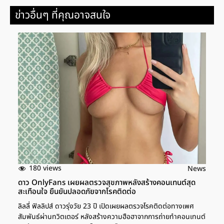
ข่าวอื่นๆ ที่คุณอาจสนใจ
180 views
News
ดาว OnlyFans เผยผลตรวจสุขภาพหลังสร้างคอนเทนต์สุด
สะเทือนใจ ยืนยันปลอดภัยจากโรคติดต่อ
ลิลลี่ ฟิลลิปส์ ดาวรุ่งวัย 23 ปี เปิดเผยผลตรวจโรคติดต่อทางเพศ
สัมพันธ์ผ่านทวิตเตอร์ หลังสร้างความฮือฮาจากการถ่ายทำคอนเทนต์