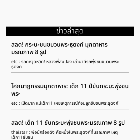
ข่าวล่าสุด
สลด! กระบะชนขบวนพระธุดงค์ มุกดาหาร
มรณภาพ 8 รูป
etc : รอดหวุดหวิด! หลวงพี่สมปอง เล่านาทีรถพุ่งชนขบวนพระ
ธุดงค์
โศกนาฏกรรมมุกดาหาร: เด็ก 11 ปีขับกระบะพุ่งชน
พระ
etc : เปิดปาก แม่เด็ก11 เผยเหตุการณ์ก่อนลูกขับชนพระธุดงค์
สลด! เด็ก 11 ขับกระบะพุ่งชนพระมรณภาพ 8 รูป
thaistar : พ่อนักร้องดัง คือหนึ่งในพระธุดงค์ที่มรณภาพ เหตุ
เด็ก11ขับชน