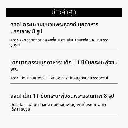
ข่าวล่าสุด
สลด! กระบะชนขบวนพระธุดงค์ มุกดาหาร
มรณภาพ 8 รูป
etc : รอดหวุดหวิด! หลวงพี่สมปอง เล่านาทีรถพุ่งชนขบวนพระ
ธุดงค์
โศกนาฏกรรมมุกดาหาร: เด็ก 11 ปีขับกระบะพุ่งชน
พระ
etc : เปิดปาก แม่เด็ก11 เผยเหตุการณ์ก่อนลูกขับชนพระธุดงค์
สลด! เด็ก 11 ขับกระบะพุ่งชนพระมรณภาพ 8 รูป
thaistar : พ่อนักร้องดัง คือหนึ่งในพระธุดงค์ที่มรณภาพ เหตุ
เด็ก11ขับชน