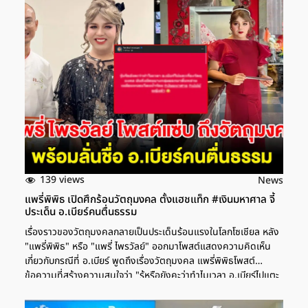
139 views
News
แพรี่พิพิธ เปิดศึกร้อนวัตถุมงคล ตั้งแฮชแท็ก #เงินมหาศาล จี้
ประเด็น อ.เบียร์คนตื่นธรรม
เรื่องราวของวัตถุมงคลกลายเป็นประเด็นร้อนแรงในโลกโซเชียล หลัง
"แพรี่พิพิธ" หรือ "แพรี่ ไพรวัลย์" ออกมาโพสต์แสดงความคิดเห็น
เกี่ยวกับกรณีที่ อ.เบียร์ พูดถึงเรื่องวัตถุมงคล แพรี่พิพิธโพสต์
ข้อความที่สร้างความสนใจว่า "รู้หรือยังคะว่าทำไมเวลา อ.เบียร์ไปแตะ
เรื่องวัตถุมงคล มันถึงมีคนบางกลุ่มออกมาดิ้นพล่านเหมือนหนอน
โดนน้ำร้อน" พร้อมติดแฮชแท็ก #เงินมหาศาล และ #เปย์ผู้หญิงฉ่ำ