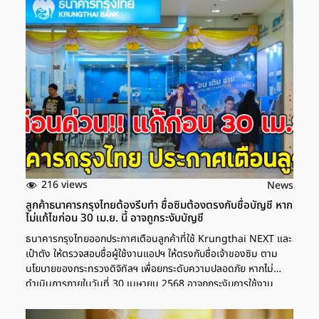
นอกจากนี้ แพรี่ยังได้คอมเมนต์เพิ่มเติมใต้โพสต์ของตัวเองว่า เธอไม่
ได้มีปัญหากับพระที่ทำสิ่งเหล่านี้ด้วยเจตนาบริสุทธิ์และหวังอนุเคราะห์
ฆราวาส แต่มีปัญหากับขบวนการที่อยู่ใกล้ชิดพระที่แสวงหาผล
ประโยชน์และค้ากำไรจากความศรัทธาของชาวบ้าน การออกมาพูดของ
แพรี่พิพิธครั้งนี้ ถือเป็นการจุดประเด็นให้สังคมได้พิจารณาถึงความ
เหมาะสมในการทำธุรกิจที่เกี่ยวข้องกับความเชื่อและศรัทธาทางศาสนา
216 views
News
ลูกค้าธนาคารกรุงไทยต้องรีบทำ ชื่อซิมต้องตรงกับชื่อบัญชี หาก
ไม่แก้ไขก่อน 30 เม.ย. นี้ อาจถูกระงับบัญชี
ธนาคารกรุงไทยออกประกาศเตือนลูกค้าที่ใช้ Krungthai NEXT และ
เป๋าตัง ให้ตรวจสอบชื่อผู้ใช้งานแอปฯ ให้ตรงกับชื่อเจ้าของซิม ตาม
นโยบายของกระทรวงดิจิทัลฯ เพื่อยกระดับความปลอดภัย หากไม่
ดำเนินการภายในวันที่ 30 เมษายน 2568 อาจถูกระงับการใช้งาน
บัญชี