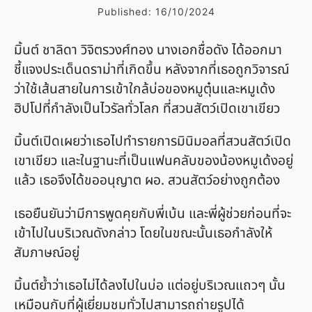
Published:
16/10/2024
มิ้นต์ ชาลิดา วิจิตรวงศ์ทอง นางเอกชื่อดัง ได้ออกมา
ชี้แจงประเด็นดราม่าที่เกิดขึ้น หลังจากที่เธอถูกวิจารณ์
ว่าใช้เส้นสายในการเข้าใกล้บ่อของหมูตุ๋นและหมูเด้ง
ฮิปโปที่กำลังเป็นไวรัลทั่วโลก ที่สวนสัตว์เปิดเขาเขียว
มิ้นต์เปิดเผยว่าเธอไปทำรายการมินิมอลที่สวนสัตว์เปิด
เขาเขียว และในฐานะที่เป็นแฟนคลับของน้องหมูเด้งอยู่
แล้ว เธอจึงได้ขออนุญาต ผอ. สวนสัตว์อย่างถูกต้อง
เธอยืนยันว่ามีการพูดคุยกับพี่เบ้น และพี่ผู้ช่วยก่อนที่จะ
เข้าไปในบริเวณดังกล่าว โดยในขณะนั้นเธอกำลังให้
สัมภาษณ์อยู่
มิ้นต์ย้ำว่าเธอไม่ได้ลงไปในบ่อ แต่อยู่บริเวณแถวๆ นั้น
เหมือนกับที่ผู้เยี่ยมชมทั่วไปสามารถถ่ายรูปได้