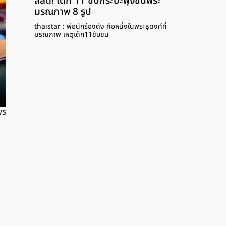
สลด! เด็ก 11 ขับกระบะพุ่งชนพระ
มรณภาพ 8 รูป
thaistar : พ่อนักร้องดัง คือหนึ่งในพระธุดงค์ที่
มรณภาพ เหตุเด็ก11ขับชน
ws