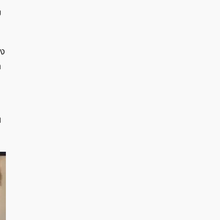
ม
อง
ก
น