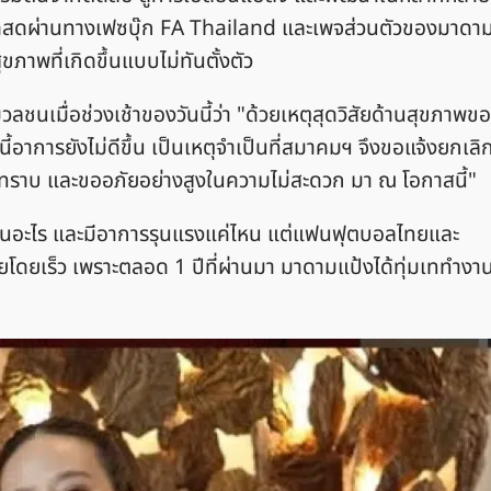
ทอดสดผ่านทางเฟซบุ๊ก FA Thailand และเพจส่วนตัวของมาดา
าพที่เกิดขึ้นแบบไม่ทันตั้งตัว
เมื่อช่วงเช้าของวันนี้ว่า "ด้วยเหตุสุดวิสัยด้านสุขภาพข
านี้อาการยังไม่ดีขึ้น เป็นเหตุจำเป็นที่สมาคมฯ จึงขอแจ้งยกเลิ
ื่อทราบ และขออภัยอย่างสูงในความไม่สะดวก มา ณ โอกาสนี้"
ยเป็นอะไร และมีอาการรุนแรงแค่ไหน แต่แฟนฟุตบอลไทยและ
โดยเร็ว เพราะตลอด 1 ปีที่ผ่านมา มาดามแป้งได้ทุ่มเททำงา