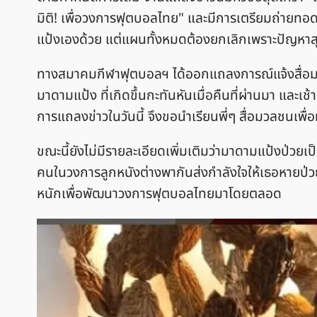
มิติ! เพื่อวงการฟุตบอลไทย" และมีการเตรียมถ่าย
แป้งเองด้วย แต่แผนทั้งหมดต้องยกเลิกเพราะปัญหาสุขภ
ทางสมาคมกีฬาฟุตบอลฯ ได้ออกแถลงการณ์แจ้งสื่อมวลชน
มาดามแป้ง ที่เกิดขึ้นกะทันหันเมื่อคืนที่ผ่านมา และเช้
การแถลงข่าวในวันนี้ จึงขอนำเรียนพี่ๆ สื่อมวลชนเพ
ขณะนี้ยังไม่มีรายละเอียดเพิ่มเติมว่ามาดามแป้งป่ว
คนในวงการลูกหนังต่างพากันส่งกำลังใจให้เธอหายป่วย
หนักเพื่อพัฒนาวงการฟุตบอลไทยมาโดยตลอด