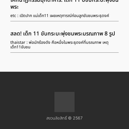
โศกนาฏกรรมมุกดาหาร: เด็ก 11 ปีขับกระบะพุ่งชน
พระ
etc : เปิดปาก แม่เด็ก11 เผยเหตุการณ์ก่อนลูกขับชนพระธุดงค์
สลด! เด็ก 11 ขับกระบะพุ่งชนพระมรณภาพ 8 รูป
thaistar : พ่อนักร้องดัง คือหนึ่งในพระธุดงค์ที่มรณภาพ เหตุ
เด็ก11ขับชน
สงวนลิขสิทธิ์ © 2567