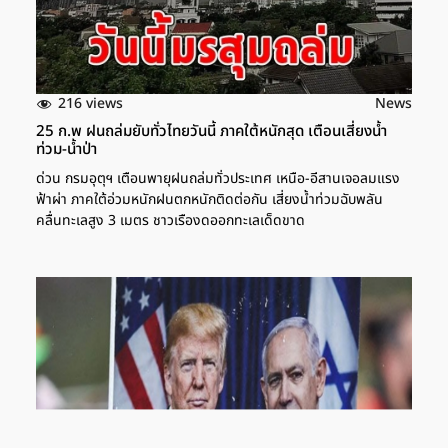
216 views
News
25 ก.พ ฝนถล่มยับทั่วไทยวันนี้ ภาคใต้หนักสุด เตือนเสี่ยงน้ำ
ท่วม-น้ำป่า
ด่วน กรมอุตุฯ เตือนพายุฝนถล่มทั่วประเทศ เหนือ-อีสานเจอลมแรง
ฟ้าผ่า ภาคใต้อ่วมหนักฝนตกหนักติดต่อกัน เสี่ยงน้ำท่วมฉับพลัน
คลื่นทะเลสูง 3 เมตร ชาวเรืองดออกทะเลเด็ดขาด