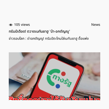
105 views
News
ทรัมป์เดือด! ตวาดเนทันยาฮู 'บ้า-อกตัญญู'
ข่าวรอบโลก : ด่าอกตัญญู! ทรัมป์ตะโกนใส่เนทันยาฮู ดื้อแพ่ง