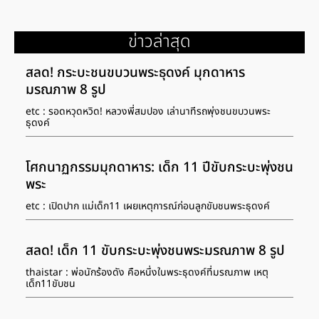
ข่าวล่าสุด
สลด! กระบะชนขบวนพระธุดงค์ มุกดาหาร
มรณภาพ 8 รูป
etc : รอดหวุดหวิด! หลวงพี่สมปอง เล่านาทีรถพุ่งชนขบวนพระ
ธุดงค์
โศกนาฏกรรมมุกดาหาร: เด็ก 11 ปีขับกระบะพุ่งชน
พระ
etc : เปิดปาก แม่เด็ก11 เผยเหตุการณ์ก่อนลูกขับชนพระธุดงค์
สลด! เด็ก 11 ขับกระบะพุ่งชนพระมรณภาพ 8 รูป
thaistar : พ่อนักร้องดัง คือหนึ่งในพระธุดงค์ที่มรณภาพ เหตุ
เด็ก11ขับชน