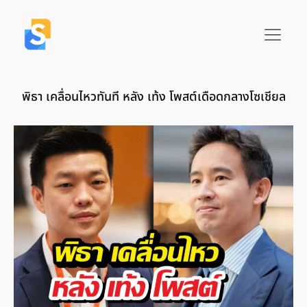
พิธา เคลื่อนไหวทันที หลัง เท้ง โพสต์เดือดกลางโซเชียล