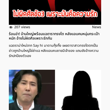
207 views
News
ร้อนฉ่า! บ้านใหญ่พร้อมแฉดาราทรงโต หลังแอบคบหนุ่มกระเป๋า
หนัก อ้างไม่ผิดศีลเพราะรักกัน
แฉดราม่าใหม่จาก Say hi มาดามกุ๊งกิ๊ง เผยดาราสาวทรงโตตกเป็น
ข่าวถูกบ้านใหญ่ไล่ล่าแฉ หลังแอบคบชายมีเจ้าของ แถมยังอ้างความ
รักปกป้องตัวเอง