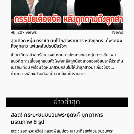
207 views
News
สุดเดือด หนุ่ม กรรชัย ตบโต้กลางรายการ หลังถูกดร.เก๋พาดพิง
ถึงลูกสาว แฟนคลับปรบมือรัวๆ
เปิดเวทีดราม่าสุดร้อนแรงในรายการโหนกระแส หนุ่ม กรรชัย เผย
แนวคิดการเลี้ยงลูกแบบหัวใจพ่อหลังถูกน้องสาวของเฮียปลาจี้ประเด็น
เปรียบเทียบ พร้อมจัดหนักสวนกลับไม่ให้นำลูกสาวมาเกี่ยวข้อง
ท่ามกลางเสียงปรบมือสนั่นจากผู้ชมในรายการ
ข่าวล่าสุด
สลด! กระบะชนขบวนพระธุดงค์ มุกดาหาร
มรณภาพ 8 รูป
etc : รอดหวุดหวิด! หลวงพี่สมปอง เล่านาทีรถพุ่งชนขบวนพระ