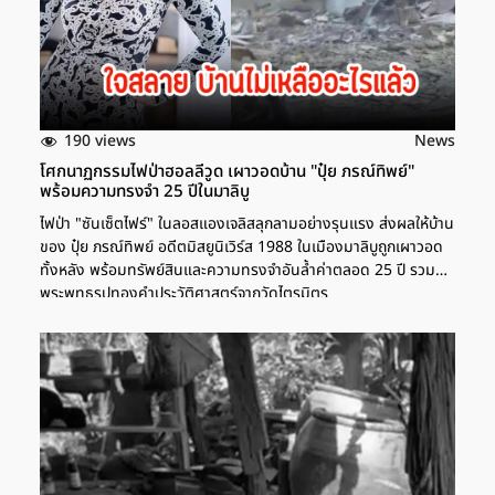
190 views
News
โศกนาฏกรรมไฟป่าฮอลลีวูด เผาวอดบ้าน "ปุ๋ย ภรณ์ทิพย์"
พร้อมความทรงจำ 25 ปีในมาลิบู
ไฟป่า "ซันเซ็ตไฟร์" ในลอสแองเจลิสลุกลามอย่างรุนแรง ส่งผลให้บ้าน
ของ ปุ๋ย ภรณ์ทิพย์ อดีตมิสยูนิเวิร์ส 1988 ในเมืองมาลิบูถูกเผาวอด
ทั้งหลัง พร้อมทรัพย์สินและความทรงจำอันล้ำค่าตลอด 25 ปี รวมถึง
พระพุทธรูปทองคำประวัติศาสตร์จากวัดไตรมิตร