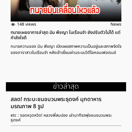
148 views
News
ทนายเผยอาการล่าสุด มิน พีชญา ในเรือนจำ ยังปรับตัวไม่ได้ แต่
กำลังใจดี
ทนายความของ มิน พีชญา เปิดเผยสภาพความเป็นอยู่และสภาพจิตใจ
ของดาราสาวในเรือนจำ หลังเข้าเยี่ยมผ่านระบบวิดีโอคอนเฟอเรนซ์
ข่าวล่าสุด
สลด! กระบะชนขบวนพระธุดงค์ มุกดาหาร
มรณภาพ 8 รูป
etc : รอดหวุดหวิด! หลวงพี่สมปอง เล่านาทีรถพุ่งชนขบวนพระ
ธุดงค์