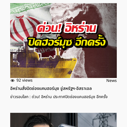
92 views
News
อิหร่านสั่งปิดช่องแคบฮอร์มุซ ขู่สหรัฐฯ-อิสราเอล
ข่าวรอบโลก : ด่วน! อิหร่าน ประกาศปิดช่องแคบฮอร์มุซ อีกครั้ง