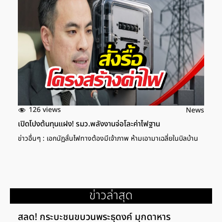
126 views
News
เปิดโปงต้นทุนแฝง! รมว.พลังงานจ่อโละค่าไฟฐาน
ข่าวอื่นๆ : เอกนัฏลั่นไฟทางต้องมีเจ้าภาพ ห้ามเอามาเฉลี่ยในบิลบ้าน
ข่าวล่าสุด
สลด! กระบะชนขบวนพระธุดงค์ มุกดาหาร