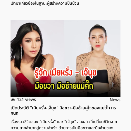
เข้ามาเกี่ยวข้องในฐานะผู้สร้างความปั่นป่วน
121 views
News
เปิดประวัติ "เมียหรั่ง-เจ๊นุช" มือขวา-มือซ้ายคู่ใจของแม่ตั๊ก กร
กนก
เรื่องราวชีวิตของ "เมียหรั่ง" และ "เจ๊นุช" สองสาวที่เปลี่ยนชีวิตจาก
ความยากลำบากสู่ความสำเร็จ ด้วยการเป็นมือขวาและมือซ้ายของ