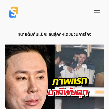
ทนายตั้มคัมแบ็ก! ลั่นสู้คดี-แฉขบวนการโกง