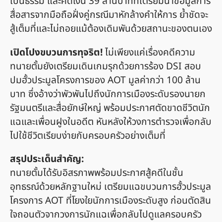
เป็นธรรม และคดีเงิน 39 ล้านบาทที่เตรียมนำข้อมูลการ
สื่อสารจากมือถือฝั่งคู่กรณีมาหักล้างคำให้การ ย้ำชัดจะ
สู้เต็มที่และไม่ถอยแม้ต้องเดิมพันด้วยสถานะของตนเอง
เปิดโปงขบวนการทุจริต!
ไม่เพียงแค่เรื่องคดีความ
ทนายตั้มยังเตรียมเดินเกมรุกด้วยการร้อง DSI สอบ
ปมฮั้วประมูลโครงการของ AOT มูลค่ากว่า 100 ล้าน
บาท ซึ่งอ้างว่าพัวพันไปถึงนักการเมืองระดับรองนายก
รัฐมนตรีและสื่อยักษ์ใหญ่ พร้อมประกาศตัดขาดชีวิตนัก
แฉและเพื่อนฝูงในอดีต หันหลังให้วงการตำรวจเพื่อกลับ
ไปใช้ชีวิตเรียบง่ายกับครอบครัวอย่างเต็มที่
สรุปประเด็นสำคัญ:
ทนายตั้มได้รับอิสรภาพพร้อมประกาศสู้คดีในชั้น
อุทธรณ์ด้วยหลักฐานใหม่ เตรียมแฉขบวนการฮั้วประมูล
โครงการ AOT ที่โยงใยนักการเมืองระดับสูง ก่อนตัดสิน
ใจถอนตัวจากวงการนักแฉเพื่อกลับไปดูแลครอบครัว