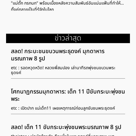
"แม่ตั๊ก กรกนก" พร้อมเบื้องหลังความสัมพันธ์อันแน่นแฟ้นที่ทำให้
ทั้งคู่กลายเป็นที่รู้จักในโลก
ออนไลน์https://www.news.in.th/img_1/5/2410024x02i.jpg
ข่าวล่าสุด
สลด! กระบะชนขบวนพระธุดงค์ มุกดาหาร
มรณภาพ 8 รูป
etc : รอดหวุดหวิด! หลวงพี่สมปอง เล่านาทีรถพุ่งชนขบวนพระ
ธุดงค์
โศกนาฏกรรมมุกดาหาร: เด็ก 11 ปีขับกระบะพุ่งชน
พระ
etc : เปิดปาก แม่เด็ก11 เผยเหตุการณ์ก่อนลูกขับชนพระธุดงค์
สลด! เด็ก 11 ขับกระบะพุ่งชนพระมรณภาพ 8 รูป