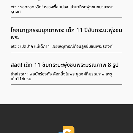
etc : รอดหวุดหวิด! หลวงพี่สมปอง เล่านาทีรถพุ่งชนขบวนพระ
ธุดงค์
โศกนาฏกรรมมุกดาหาร: เด็ก 11 ปีขับกระบะพุ่งชน
พระ
etc : เปิดปาก แม่เด็ก11 เผยเหตุการณ์ก่อนลูกขับชนพระธุดงค์
สลด! เด็ก 11 ขับกระบะพุ่งชนพระมรณภาพ 8 รูป
thaistar : พ่อนักร้องดัง คือหนึ่งในพระธุดงค์ที่มรณภาพ เหตุ
เด็ก11ขับชน