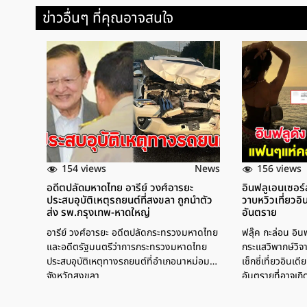
ข่าวอื่นๆ ที่คุณอาจสนใจ
154 views
156 views
News
อดีตปลัดมหาดไทย อารีย์ วงศ์อารยะ
อินฟลูเอนเซอร์
ประสบอุบัติเหตุรถยนต์ที่สงขลา ถูกนำตัว
วาบหวิวเที่ยวอ
ส่ง รพ.กรุงเทพ-หาดใหญ่
อันตราย
อารีย์ วงศ์อารยะ อดีตปลัดกระทรวงมหาดไทย
ฟลุ๊ค กะล่อน อิน
และอดีตรัฐมนตรีว่าการกระทรวงมหาดไทย
กระแสวิพากษ์วิจ
ประสบอุบัติเหตุทางรถยนต์ที่อำเภอนาหม่อม
เซ็กซี่เที่ยวอินเ
จังหวัดสงขลา
อันตรายที่อาจเกิด