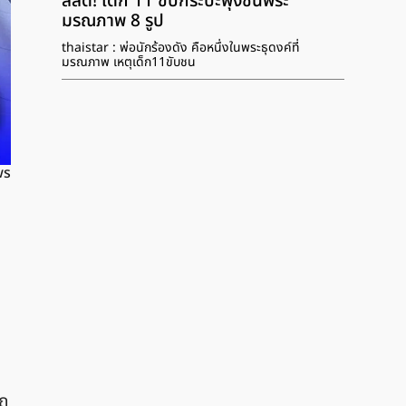
สลด! เด็ก 11 ขับกระบะพุ่งชนพระ
มรณภาพ 8 รูป
thaistar : พ่อนักร้องดัง คือหนึ่งในพระธุดงค์ที่
มรณภาพ เหตุเด็ก11ขับชน
ws
รถ