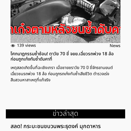
139 views
News
โศกนาฏกรรมซ้ำซ้อน! ตาวัย 70 ขี่ จยย.เฉี่ยวรถพ่วง 18 ล้อ
ก่อนถูกเก๋งทับซ้ำดับคาที่
เหตุสลดเกิดขึ้นที่ฉะเชิงเทรา เมื่อชายชราวัย 70 ปี ขี่จักรยานยนต์
เฉี่ยวชนรถพ่วง 18 ล้อ ก่อนถูกรถเก๋งทับซ้ำเสียชีวิต ตำรวจเร่ง
สืบสวนหาสาเหตุที่แท้จริง
ข่าวล่าสุด
สลด! กระบะชนขบวนพระธุดงค์ มุกดาหาร