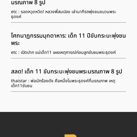
มรณภาพ 8 รูป
etc : รอดหวุดหวิด! หลวงพี่สมปอง เล่านาทีรถพุ่งชนขบวนพระ
ธุดงค์
โศกนาฏกรรมมุกดาหาร: เด็ก 11 ปีขับกระบะพุ่งชน
พระ
etc : เปิดปาก แม่เด็ก11 เผยเหตุการณ์ก่อนลูกขับชนพระธุดงค์
สลด! เด็ก 11 ขับกระบะพุ่งชนพระมรณภาพ 8 รูป
thaistar : พ่อนักร้องดัง คือหนึ่งในพระธุดงค์ที่มรณภาพ เหตุ
เด็ก11ขับชน