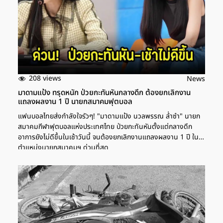
208 views
News
มาดามแป้ง ทรุดหนัก ป่วยกะทันหันกลางดึก ต้องยกเลิกงาน
แถลงผลงาน 1 ปี นายกสมาคมฟุตบอล
แฟนบอลไทยส่งกำลังใจรัวๆ! "มาดามแป้ง นวลพรรณ ล่ำซำ" นายก
สมาคมกีฬาฟุตบอลแห่งประเทศไทย ป่วยกะทันหันตั้งแต่กลางดึก
อาการยังไม่ดีขึ้นในเช้าวันนี้ จนต้องยกเลิกงานแถลงผลงาน 1 ปี ใน
ตำแหน่งนายกสมาคมฯ ด่วนที่สุด