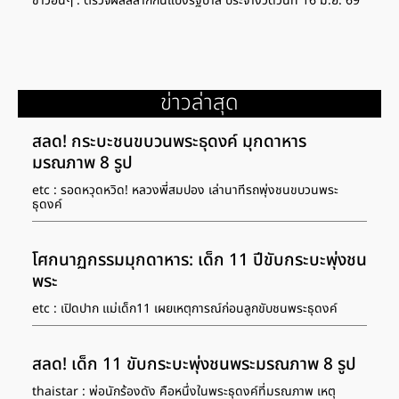
ข่าวอื่นๆ : ตรวจผลสลากกินแบ่งรัฐบาล ประจำงวดวันที่ 16 มิ.ย. 69
ข่าวล่าสุด
สลด! กระบะชนขบวนพระธุดงค์ มุกดาหาร
มรณภาพ 8 รูป
etc : รอดหวุดหวิด! หลวงพี่สมปอง เล่านาทีรถพุ่งชนขบวนพระ
ธุดงค์
โศกนาฏกรรมมุกดาหาร: เด็ก 11 ปีขับกระบะพุ่งชน
พระ
etc : เปิดปาก แม่เด็ก11 เผยเหตุการณ์ก่อนลูกขับชนพระธุดงค์
สลด! เด็ก 11 ขับกระบะพุ่งชนพระมรณภาพ 8 รูป
thaistar : พ่อนักร้องดัง คือหนึ่งในพระธุดงค์ที่มรณภาพ เหตุ