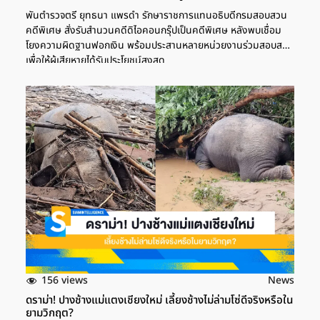
พันตำรวจตรี ยุทธนา แพรดำ รักษาราชการแทนอธิบดีกรมสอบสวน
คดีพิเศษ สั่งรับสำนวนคดีดิไอคอนกรุ๊ปเป็นคดีพิเศษ หลังพบเชื่อม
โยงความผิดฐานฟอกเงิน พร้อมประสานหลายหน่วยงานร่วมสอบสวน
เพื่อให้ผู้เสียหายได้รับประโยชน์สูงสุด
156 views
News
ดราม่า! ปางช้างแม่แตงเชียงใหม่ เลี้ยงช้างไม่ล่ามโซ่ดีจริงหรือใน
ยามวิกฤต?