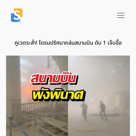
คูเวตระส่ำ! โดรนปริศนาถล่มสนามบิน ดับ 1 เจ็บอื้อ