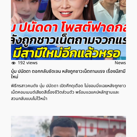
192 views
News
บุ๋ม ปนัดดา ตอกกลับชัดเจน หลังถูกชาวเน็ตถามแรง เรื่องมีสามี
ใหม่
พิธีกรสาวคนดัง บุ๋ม ปนัดดา เปิดศึกดุเดือด ไม่ยอมนิ่งเฉยหลังถูกชาว
เน็ตคอมเมนต์เสียดสีเรื่องชีวิตส่วนตัว พร้อมแฉแคปหลักฐานและ
สวนกลับแบบไม่ไว้หน้า