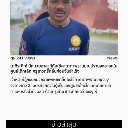
241 views
News
นาทีระทึก! นักมวยอาสากู้ภัยใช้คาถาตาพรานบุญปราบจงอางดุใน
ศูนย์เด็กเล็ก ครูสาวกรี๊ดลั่นก่อนจับสำเร็จ
เจ้าหน้าที่กู้ภัยนักมวยอาชีพเผยเคล็ดลับใช้คาถาตาพรานบุญจับงู
จงอางยาว 2 เมตรที่ซุกตัวในตู้เก็บของศูนย์เด็กเล็กเทศบาลตำบล
ท่าแพ หลังน้ำท่วมลด ด้านครูเล่านาทีระทึกคิดว่าเจองูเห่า
ข่าวล่าสุด