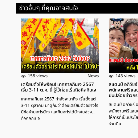
ข่าวอื่นๆ ที่คุณอาจสนใจ
158 views
143 views
News
เตรียมตัวให้พร้อม! เทศกาลกินเจ 2567
สแตมป์ อภิวัชร
เริ่ม 3-11 ต.ค. นี้ รู้ไว้ก่อนเริ่มถือศีลกินเจ
พนักงานฟรีแลนซ
ปมปล่อยข่าวภ
เทศกาลกินเจ 2567 กำลังจะมาถึง เริ่มตั้งแต่
สแตมป์ อภิวัชร์
3-11 ตุลาคม มาดูกันว่าต้องเตรียมตัวอย่างไร
พนักงานฟรีแลนซ์
มีข้อห้ามอะไรบ้าง และกินอะไรได้บ้างในช่วง
ให้การที่เป็นประโ
ถือศีลกินเจ
ร่วมมือ