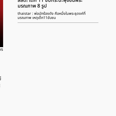
สลด! เด็ก 11 ขับกระบะพุ่งชนพระ
มรณภาพ 8 รูป
thaistar : พ่อนักร้องดัง คือหนึ่งในพระธุดงค์ที่
มรณภาพ เหตุเด็ก11ขับชน
ws
ี
ี