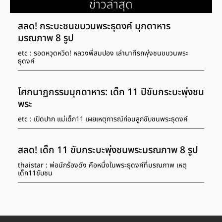
ข่าวล่าสุด
สลด! กระบะชนขบวนพระธุดงค์ มุกดาหาร
มรณภาพ 8 รูป
etc : รอดหวุดหวิด! หลวงพี่สมปอง เล่านาทีรถพุ่งชนขบวนพระ
ธุดงค์
โศกนาฏกรรมมุกดาหาร: เด็ก 11 ปีขับกระบะพุ่งชน
พระ
etc : เปิดปาก แม่เด็ก11 เผยเหตุการณ์ก่อนลูกขับชนพระธุดงค์
สลด! เด็ก 11 ขับกระบะพุ่งชนพระมรณภาพ 8 รูป
thaistar : พ่อนักร้องดัง คือหนึ่งในพระธุดงค์ที่มรณภาพ เหตุ
เด็ก11ขับชน