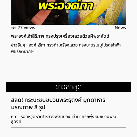
77 views
News
พระองค์เจ้าสิริภาฯ ทรงปรุงเครื่องเสวยด้วยฝีพระหัตถ์
ข่าวอื่นๆ : องค์หริภา ทรงทำเครื่องเสวย ทรงบาตรเมนูโปรดเจ้าฟ้า
พัชรกิติยาภาฯ
ข่าวล่าสุด
สลด! กระบะชนขบวนพระธุดงค์ มุกดาหาร
มรณภาพ 8 รูป
etc : รอดหวุดหวิด! หลวงพี่สมปอง เล่านาทีรถพุ่งชนขบวนพระ
ธุดงค์