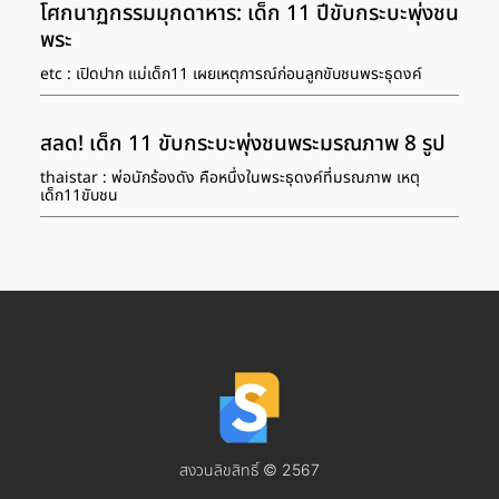
โศกนาฏกรรมมุกดาหาร: เด็ก 11 ปีขับกระบะพุ่งชน
พระ
etc : เปิดปาก แม่เด็ก11 เผยเหตุการณ์ก่อนลูกขับชนพระธุดงค์
สลด! เด็ก 11 ขับกระบะพุ่งชนพระมรณภาพ 8 รูป
thaistar : พ่อนักร้องดัง คือหนึ่งในพระธุดงค์ที่มรณภาพ เหตุ
เด็ก11ขับชน
สงวนลิขสิทธิ์ © 2567