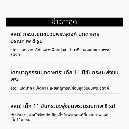
แปลกมี 5 ขา 2 หาง และ 2 อวัยวะเพศในตัวเดียว ซึ่งเป็นวัวของนาย
ประจวบ และนางสุวรรณ ขาวฉลาด สองสามีภรรยาชาวบ้านหัวฝาย
ต.หินเหล็กไฟ อ.คูเมือง ซึ่งคลอดเมื่อวันที่ 29 ต.ค.67 ปัจจุบันอายุ
ได้ 1 เดือน 16 วัน ร่างกายสมบูรณ์แข็งแรงร่าเริง ตรวจหวย ตรวจ
ข่าวล่าสุด
สลากกินแบ่งรัฐบาล เลขเด็ดปฏิทินจีน 2567 รวมเลขปฏิทินจีนทุก
เดือนในปี 2567 สถิติหวยออก งวด 16 ธันวาคม ออกเลขไหนบ้าง
สลด! กระบะชนขบวนพระธุดงค์ มุกดาหาร
เลขเด็ดงวดนี้ 16/12/67 สถิติหวยออกวันจันทร์ ย้อนหลัง 10 ปี โดย
มรณภาพ 8 รูป
ลูกวัวตัวดังกล่าวเป็นวัวเพศเมีย แต่ที่แปลกคือมีขา งอกโผล่ออกมาที่
ด้านหลังอีก 1 ข้างรวมเป็น 5 ขา หางเพิ่มมาอีก 1 หาง เป็น 2 หาง
etc : รอดหวุดหวิด! หลวงพี่สมปอง เล่านาทีรถพุ่งชนขบวนพระ
ธุดงค์
และมีอวัยวะเพศผู้โผล่ออกมาด้วย แต่หลวงพ่อที่วัดในหมู่บ้านให้เรียก
อวัยวะเพศผู้ที่โผล่ออกมาเพิ่มว่า “ถุงเงินถุงทอง” เพราะมีลักษณะ
คล้ายถุง
โศกนาฏกรรมมุกดาหาร: เด็ก 11 ปีขับกระบะพุ่งชน
พระ
etc : เปิดปาก แม่เด็ก11 เผยเหตุการณ์ก่อนลูกขับชนพระธุดงค์
สลด! เด็ก 11 ขับกระบะพุ่งชนพระมรณภาพ 8 รูป
thaistar : พ่อนักร้องดัง คือหนึ่งในพระธุดงค์ที่มรณภาพ เหตุ
เด็ก11ขับชน