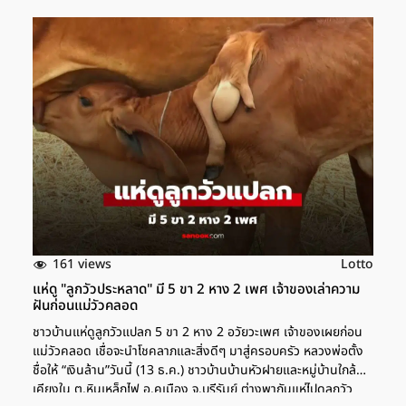
161 views
Lotto
แห่ดู "ลูกวัวประหลาด" มี 5 ขา 2 หาง 2 เพศ เจ้าของเล่าความ
ฝันก่อนแม่วัวคลอด
ชาวบ้านแห่ดูลูกวัวแปลก 5 ขา 2 หาง 2 อวัยวะเพศ เจ้าของเผยก่อน
แม่วัวคลอด เชื่อจะนำโชคลาภและสิ่งดีๆ มาสู่ครอบครัว หลวงพ่อตั้ง
ชื่อให้ “เงินล้าน”วันนี้ (13 ธ.ค.) ชาวบ้านบ้านหัวฝายและหมู่บ้านใกล้
เคียงใน ต.หินเหล็กไฟ อ.คูเมือง จ.บุรีรัมย์ ต่างพากันแห่ไปดูลูกวัว