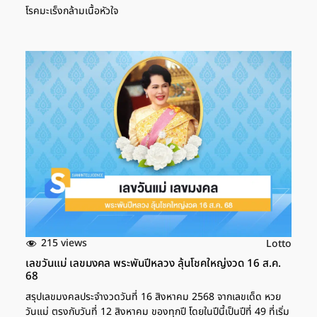
โรคมะเร็งกล้ามเนื้อหัวใจ
215 views
Lotto
เลขวันแม่ เลขมงคล พระพันปีหลวง ลุ้นโชคใหญ่งวด 16 ส.ค.
68
สรุปเลขมงคลประจำงวดวันที่ 16 สิงหาคม 2568 จากเลขเด็ด หวย
วันแม่ ตรงกับวันที่ 12 สิงหาคม ของทุกปี โดยในปีนี้เป็นปีที่ 49 ที่เริ่ม