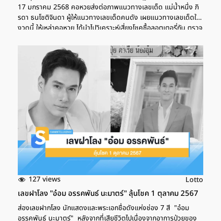
17 มกราคม 2568 คอหวยส่งต่อภาพแนวทางเลขเด็ด แม่น้ำหนึ่ง ภิ
รดา ธนโชติจินดา ผู้ให้แนวทางเลขเด็ดคนดัง เผยแนวทางเลขเด็ดใน
งวดนี้ ให้เหล่าคอหวย ได้นำไปวิเคราะห์เสี่ยงโชคซื้อลอตเตอรี่กัน ตรวจ
หวย ตรวจสลากกินแบ่งรัฐบาล เลขเด็ดปฏิทินจีน 2567 รวมเลข
ปฏิทินจีนทุกเดือน ล่าสุด "แม่น้ำหนึ่ง" ได้ออกมาประกาศแนวทางการ
ให้ เลขเด็ดหวยงวดนี้ 17/1/68 มาแล้ว โดยให้เน้นไปที่ เลข 6 วิ่งรูด
6- 4 จับคู่ 64 60 65 40 45 05 เน้นไปที่ 6405 และ 05
127 views
Lotto
เลขฝาโลง "อ๋อม อรรคพันธ์ นะมาตร์" ลุ้นโชค 1 ตุลาคม 2567
ส่องเลขฝากโลง นักแสดงและพระเอกชื่อดังแห่งช่อง 7 สี "อ๋อม
อรรคพันธ์ นะมาตร์" หลังจากที่เสียชีวิตไปเนื่องจากอาการป่วยของ