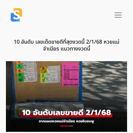
10 อันดับ เลขเด็ดขายดีที่สุดงวดนี้ 2/1/68 หวยแม่
จำเนียร แนวทางงวดนี้