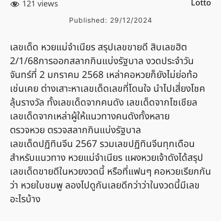
Lotto
121 views
Published:
29/12/2024
เลขเด็ด หวยแม่จำเนียร สรุปเลขขายดี สิบเลขฮิต
2/1/68การออกสลากกินแบ่งรัฐบาล งวดประจำวัน
จันทร์ที่ 2 มกราคม 2568 เหล่าคอหวยก็ยังไม่ย่อท้อ
เช่นเคย ต่างเสาะหาเลขเด็ดเลขที่โดนใจ นำไปเสี่ยงโชค
ลุ้นรางวัล ทั้งเลขเด็ดจากคนดัง เลขเด็ดจากโซเชียล
เลขเด็ดจากเหล่าผู้ให้แนวทางคนดังทั้งหลาย
ตรวจหวย ตรวจสลากกินแบ่งรัฐบาล
เลขเด็ดปฏิทินจีน 2567 รวมเลขปฏิทินจีนทุกเดือน
สำหรับแนวทาง หวยแม่จำเนียร แผงหวยเจ้าดังได้สรุป
เลขเด็ดขายดีในหวยงวดนี้ หรือที่แฟนๆ คอหวยเรียกกัน
ว่า หวยใบชมพู ลองไปดูกันเลยดีกว่าว่าในงวดนี้มีเลข
อะไรบ้าง