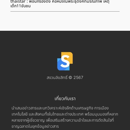
thaistar : พ่อนักร้องดัง คือหนึ่งในพระธุดงค์ที่มรณภาพ เหตุ
เด็ก11ขับชน
สงวนลิขสิทธิ์ © 2567
เกี่ยวกับเรา
นำเสนอข่าวสารและบทวิเคราะห์เชิงลึกด้านเศรษฐกิจ การเมือง
เทคโนโลยี และสังคมทั้งในไทยและต่างประเทศ พร้อมมุมมองที่หลาก
หลายจากผู้เชี่ยวชาญ เพื่อเสริมสร้างความเข้าใจและการตัดสินใจที่
ชาญฉลาดในยุคข้อมูลข่าวสาร