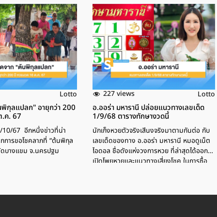
227 views
Lotto
Lotto
นพิกุลแปลก" อายุกว่า 200
อ.ออร่า มหารานี ปล่อยแนวทางเลขเด็ด
ต.ค. 67
1/9/68 ตารางทักษางวดนี้
/10/67 อีกหนึ่งข่าวที่น่า
นักเก็งหวยตัวจริงเสีนงจริงมาตามกันต่อ กับ
กการขอโชคลาภที่ “ต้นพิกุล
เลขเด็ดของทาง อ.ออร่า มหารานี หมอดูเน็ต
ณวัดบางแขม จ.นครปฐม
ไอดอล ชื่อดังแห่งวงการหวย ที่ล่าสุดได้ออกมา
เปิดโพยหวยและแนวทางเสี่ยงโชค ในการซื้อ
สลากกินแบ่งรัฐบาล กับเลขเด็ด ตารางทักษา
มหารานี งวด 1/9/68 ให้คอหวยมาตามกัน
แบบไม่มีกั๊กกันแล้ว ว่าแล้วก็มาดูกันเลย ว่าเลข
ตารางทักษามีเลขอะไรบ้าง เลขตารางทักษา
มหารานี งวด 1/9/68 เลข 3 ตัว เลข 2 ตัว