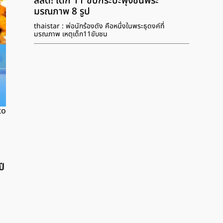
สลด! เด็ก 11 ขับกระบะพุ่งชนพระ
มรณภาพ 8 รูป
thaistar : พ่อนักร้องดัง คือหนึ่งในพระธุดงค์ที่
มรณภาพ เหตุเด็ก11ขับชน
to
ี