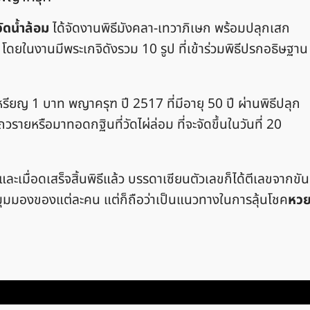
วัดน้ำล้อม
ได้จัดงานพิธีมังคลา-เทวาภิเษก พร้อมปลุกเสก
ยในงานมีพระเกจิดังรวม 10 รูป ที่เข้าร่วมพิธีปรกอธิษฐาน
รียญ 1 บาท พญาครุฑ ปี 2517 ที่มีอายุ 50 ปี ผ่านพิธีปลุก
รายหรือมาทอดกฐินที่วัดไผ่ล่อม ที่จะจัดขึ้นในวันที่ 20
ละเมื่อดเสร็จสิ้นพิธีแล้ว บรรดาเซียนตัวเลขก็ได้ตีเลขจากขัน
่กับมุมมองของแต่ละคน แต่ก็ถือว่าเป็นแนวทางในการลุ้นโชค
หว