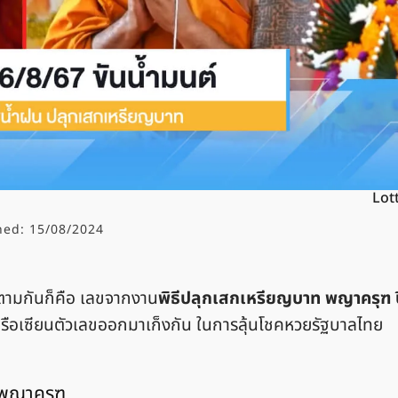
Lot
hed:
15/08/2024
ชคตามกันก็คือ เลขจากงาน
พิธีปลุกเสกเหรียญบาท พญาครุฑ ป
ยหรือเซียนตัวเลขออกมาเก็งกัน ในการลุ้นโชคหวยรัฐบาลไทย
 พญาครุฑ