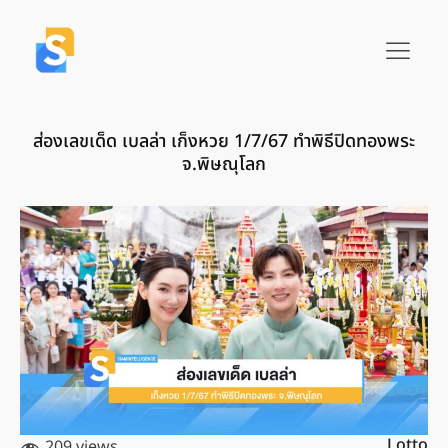
ส่องเลขเด็ด เบลล่า เก็งหวย 1/7/67 ทำพิธีปิดทองพระ
จ.พิษณุโลก
Lotto
209 views