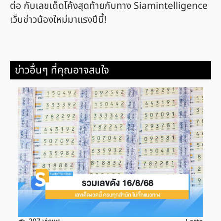
ต่อ กับเลขเด็ดโค้งสุดท้ายกับทาง Siamintelligence
เว็บข่าวน้องใหม่มาแรงปีนี้!
ข่าวอื่นๆ ที่คุณอาจสนใจ