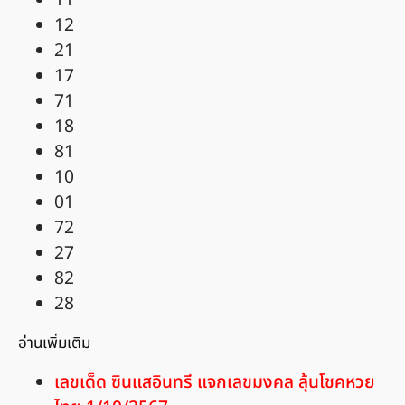
11
12
21
17
71
18
81
10
01
72
27
82
28
อ่านเพิ่มเติม
เลขเด็ด ซินแสอินทรี แจกเลขมงคล ลุ้นโชคหวย