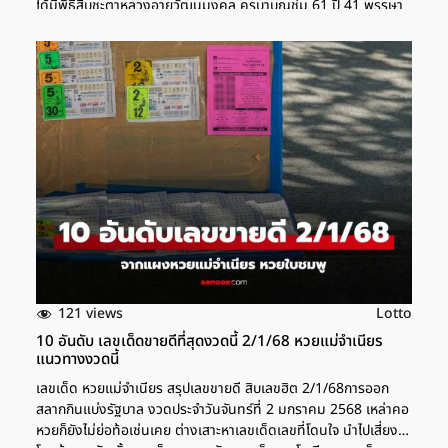
ได้มีพิธีสืบชะตาหลวงอายุวัฒนมงคล ครูบาบุญชุ่ม 61 ปี 41 พรรษา
ตั้งแต่วันที่ 7 – 9 ม.ค. 2568 โดยมีพุทธศาสนิกชนเดินทางมาร่วม
พิธีมงคลนี้นับหมื่น วันเกิดครูบาบุญชุ่ม : 05 – 01 – 2508 (5 ม.ค.
2508) เลขอายุพระครูบาบุญชุ่ม : 61 ปี เลขพรรษา : 41 พรรษา ระยะ
เวลาจัดงานสืบชะตาหลวง อายุวัฒนมงคล 60 ปี : 07 – […]
121 views
Lotto
10 อันดับ เลขเด็ดขายดีที่สุดงวดนี้ 2/1/68 หวยแม่จำเนียร
แนวทางงวดนี้
เลขเด็ด หวยแม่จำเนียร สรุปเลขขายดี สิบเลขฮิต 2/1/68การออก
สลากกินแบ่งรัฐบาล งวดประจำวันจันทร์ที่ 2 มกราคม 2568 เหล่าคอ
หวยก็ยังไม่ย่อท้อเช่นเคย ต่างเสาะหาเลขเด็ดเลขที่โดนใจ นำไปเสี่ยง