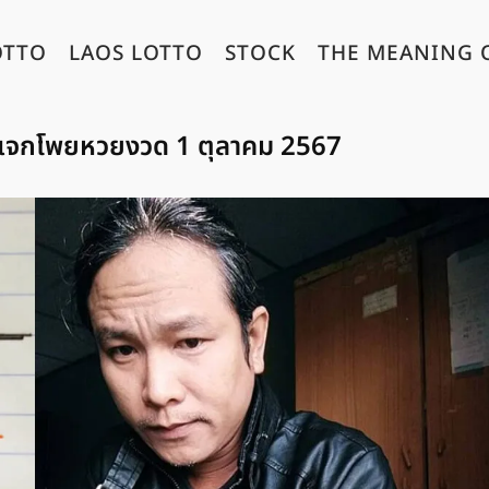
OTTO
LAOS LOTTO
STOCK
THE MEANING 
ญฯ แจกโพยหวยงวด 1 ตุลาคม 2567