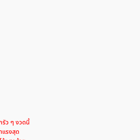
ัว ๆ งวดนี้
าแรงสุด