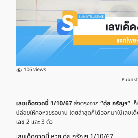
106 views
Publis
เลขเด็ดงวดนี้ 1/10/67
ส่งตรงจาก
“ดุ่ย ภรัญฯ”
ก็บ
ปล่อยให้คอหวยรอนาน โดยล่าสุดก็ได้ออกมาใบ้เลขเด็ด
เลข 2 และ 3 ตัว
เลขเด็ดงวดนี้ หวย ดุ่ย ภรัญฯ 1/10/67