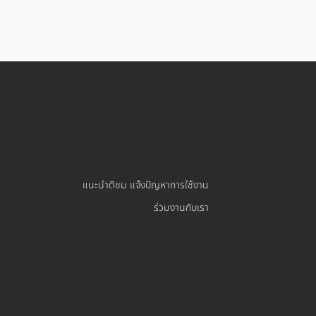
แนะนำติชม แจ้งปัญหาการใช้งาน
ร่วมงานกับเรา