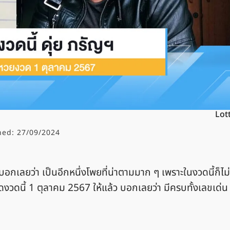
Lot
hed:
27/09/2024
อกเลยว่า เป็นอีกหนึ่งโพยที่น่าตามมาก ๆ เพราะในงวดนี้ก็ไม่
งวดนี้ 1 ตุลาคม 2567 ให้แล้ว บอกเลยว่า มีครบทั้งเลขเด่น