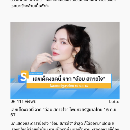
โรคมะเร็งกล้ามเนื้อหัวใจ
111 views
Lotto
เลขเด็ดงวดนี้ จาก "อ๋อม สกาวใจ" โพยหวยรัฐบาลไทย 16 ก.ย.
67
นักแสดงและดาราชื่อดัง “อ๋อม สกาวใจ” ล่าสุด ก็ได้ออกมาเปิดเผย
เรื่องงูใหญ่เลื้อยเข้าบ้าน งานนี้ใครที่เป็นนักเก็งหวย หรือคอหวยก็ต้อง