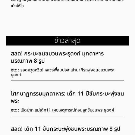
เก็งให้ไว
ข่าวล่าสุด
สลด! กระบะชนขบวนพระธุดงค์ มุกดาหาร
มรณภาพ 8 รูป
etc : รอดหวุดหวิด! หลวงพี่สมปอง เล่านาทีรถพุ่งชนขบวนพระ
ธุดงค์
โศกนาฏกรรมมุกดาหาร: เด็ก 11 ปีขับกระบะพุ่งชน
พระ
etc : เปิดปาก แม่เด็ก11 เผยเหตุการณ์ก่อนลูกขับชนพระธุดงค์
สลด! เด็ก 11 ขับกระบะพุ่งชนพระมรณภาพ 8 รูป