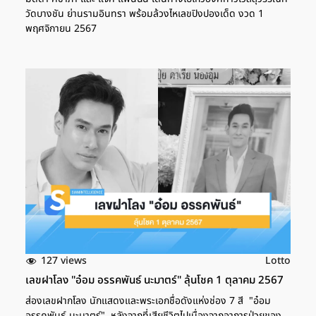
วัดบางชัน ย่านรามอินทรา พร้อมล้วงไหเลขปิงปองเด็ด งวด 1
พฤศจิกายน 2567
127 views
Lotto
เลขฝาโลง "อ๋อม อรรคพันธ์ นะมาตร์" ลุ้นโชค 1 ตุลาคม 2567
ส่องเลขฝากโลง นักแสดงและพระเอกชื่อดังแห่งช่อง 7 สี "อ๋อม
อรรคพันธ์ นะมาตร์" หลังจากที่เสียชีวิตไปเนื่องจากอาการป่วยของ