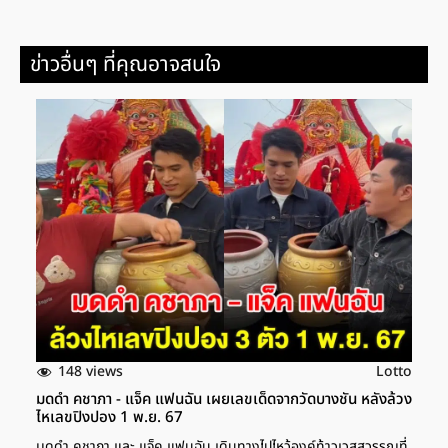
ข่าวอื่นๆ ที่คุณอาจสนใจ
148 views
Lotto
มดดำ คชาภา - แจ็ค แฟนฉัน เผยเลขเด็ดจากวัดบางชัน หลังล้วง
ไหเลขปิงปอง 1 พ.ย. 67
มดดำ คชาภา และ แจ็ค แฟนฉัน เดินทางไปไหว้องค์ท้าวเวสสุวรรณที่