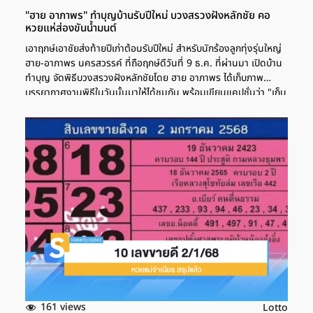
"ฮาย อาภาพร" ทำบุญบ้านรับปีใหม่ บวงสรวงฝังหลักชัย คอ
หวยแห่ส่องขันน้ำมนต์
เอาฤกษ์เอาชัยส่งท้ายปีเก่าต้อนรับปีใหม่ สำหรับนักร้องลูกทุ่งรุ่นใหญ่
ฮาย-อาภาพร นครสวรรค์ ที่ถือฤกษ์ดีวันที่ 9 ธ.ค. ที่ผ่านมา เปิดบ้าน
ทำบุญ จัดพิธีบวงสรวงฝังหลักชัยโดย ฮาย อาภาพร ได้เก็บภาพ
บรรยากาศงานพิธีในวันนั้นมาให้ได้ชมกัน พร้อมเขียนแคปชั่นว่า "เก็บ
ภาพมาฝาก วันที่ 9 ที่ผ่านมา ทำบุญบ้านส่งท้ายปีเก่าต้อนรับปีใหม่ จัด
พิธีบวงสรวงฝังหลักชัยเอาฤกษ์เอาชัยค่ะ ตามภาพเลยค่ะ #อาภาพร
นครสวรรค์ #อาภา #ฮายอาภาพรนครสวรรค์ #ทําบุญ"ซึ่งนอกจาก
แฟนๆ จะเข้ามาร่วมอนุโมทนาบุญแล้ว ยังหวังแอบลุ้นเลขเด็ดจากขัน
น้ำมนต์ที่ ฮาย อาภาพร ได้ถ่ายไว้อีกด้วย
161 views
Lotto