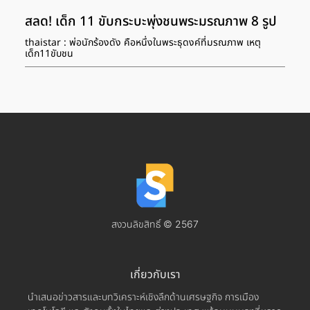
สลด! เด็ก 11 ขับกระบะพุ่งชนพระมรณภาพ 8 รูป
thaistar : พ่อนักร้องดัง คือหนึ่งในพระธุดงค์ที่มรณภาพ เหตุ
เด็ก11ขับชน
สงวนลิขสิทธิ์ © 2567
เกี่ยวกับเรา
นำเสนอข่าวสารและบทวิเคราะห์เชิงลึกด้านเศรษฐกิจ การเมือง