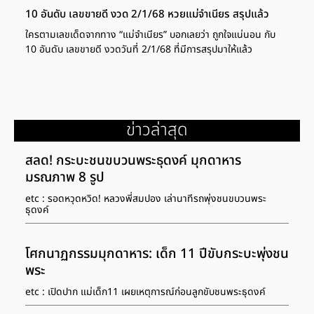
10 อันดับ เลขขายดี งวด 2/1/68 หวยแม่จำเนียร สรุปแล้ว
ใครตามเลขเด็ดจากทาง “แม่จำเนียร” บอกเลยว่า ถูกใจแน่นอน กับ
10 อันดับ เลขขายดี งวดวันที่ 2/1/68 ที่มีการสรุปมาให้แล้ว
ข่าวล่าสุด
สลด! กระบะชนขบวนพระธุดงค์ มุกดาหาร
มรณภาพ 8 รูป
etc : รอดหวุดหวิด! หลวงพี่สมปอง เล่านาทีรถพุ่งชนขบวนพระ
ธุดงค์
โศกนาฏกรรมมุกดาหาร: เด็ก 11 ปีขับกระบะพุ่งชน
พระ
etc : เปิดปาก แม่เด็ก11 เผยเหตุการณ์ก่อนลูกขับชนพระธุดงค์