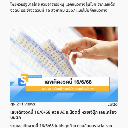
โพยหวยรัฐบาลไทย หวยอาจารย์หนู​ แจกแนวทางลุ้นโชค จากเลขเด็ด
งวดนี้ ประจำงวดวันที่ 16 สิงหาคม 2567 แบบไม่มีกั๊กแนวทาง
211 views
Lotto
เลขเด็ดงวดนี้ 16/6/68 หวย AI อ.น๊อตตี้ หวยเจ๊นุ๊ก เลขเครื่อง
บินตก
รวมเลขเด็ดงวดนี้ 16/6/68 ในโค้งสุดท้าย ก่อนลุ้นผลรางวัล หวย