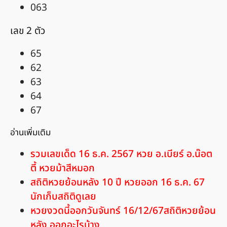
063
เลข 2 ตัว
65
62
63
64
67
อ่านเพิ่มเติม
รวมเลขเด็ด 16 ธ.ค. 2567 หวย อ.เบียร์ อ.น๊อต
ตี้ หวยม้าสีหมอก
สถิติหวยย้อนหลัง 10 ปี หวยออก 16 ธ.ค. 67
นักเก็บสถิติดูเลย
หวยงวดนี้ออกวันจันทร์ 16/12/67สถิติหวยย้อน
หลัง ออกอะไรบ้าง