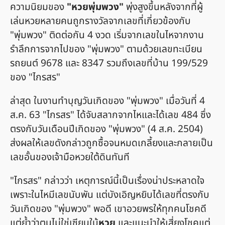
ความนิยมของ
"หวยพุ่มพวง"
พุ่งสูงขึ้นหลังจากที่ผู้
เล่นหวยหลายคนถูกรางวัลจากเลขที่เกี่ยวข้องกับ
"พุ่มพวง" ติดต่อกัน 4 งวด เริ่มจากเลขในไหจากงาน
รำลึกการจากไปของ "พุ่มพวง" ตามด้วยเลขทะเบียน
รถยนต์ 9678 และ 8347 รวมถึงเลขที่บ้าน 199/529
ของ "ไกรสร"
ล่าสุด ในงานทำบุญวันเกิดของ "พุ่มพวง" เมื่อวันที่ 4
ส.ค. 63 "ไกรสร" ได้จับสลากจากไหและได้เลข 484 ซึ่ง
ตรงกับวันเดือนปีเกิดของ "พุ่มพวง" (4 ส.ค. 2504)
ส่งผลให้เลขดังกล่าวถูกซื้อจนหมดเกลี้ยงและกลายเป็น
เลขอั้นของเจ้ามือหวยใต้ดินทันที
"ไกรสร" กล่าวว่า เหตุการณ์นี้เป็นเรื่องน่าประหลาดใจ
เพราะในไหมีเลขนับพัน แต่บังเอิญหยิบได้เลขที่ตรงกับ
วันเกิดของ "พุ่มพวง" พอดี เขาอวยพรให้ทุกคนโชคดี
แต่ย้ำว่าตนไม่ใช่เซียนใบ้
หวย
และแนะนำให้เสี่ยงโชคแต่