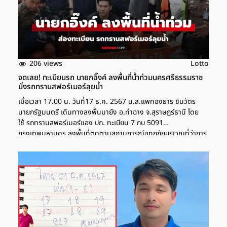
206 views
Lotto
จดเลย! ทะเบียนรถ นายกอิ๊งค์ ลงพื้นที่น้ำท่วมนครศรีธรรมราช
นั่งรถทรานสฟอร์เมอร์ลุยน้ำ
เมื่อเวลา 17.00 น. วันที่17 ธ.ค. 2567 น.ส.แพทองธาร ชินวัตร
นายกรัฐมนตรี เดินทางลงพื้นมายัง อ.ท่าฉาง จ.สุราษฎร์ธานี โดย
ใช้ รถทรานสฟอร์เมอร์ของ ปภ. ทะเบียน 7 กบ 5091
กรุงเทพมหานคร ลงพื้นที่ติดตามสถานการณ์อุทกภัยบริเวณที่ว่าการ
อ.ท่าฉางโดยมี น.ส.กานสินี โอภาสรังสรรค์ สส.สุราษฎร์ธานี เขต 1
พรรครวมไทยสร้างชาติ (รทสช.) นายพิชัย ชมภูพล สส.สุราษฎร์ธานี
เขต 6 พรรคภูมิใจไทย (ภท.) มารอต้อนรับ เมื่อนายกรัฐมนตรี เดิน
ทางถึงได้พูดคุยกับผู้ประสบภัยน้ำท่วมที่มารอรับถุงยังชีพ และขอให้
สื่อมวลชนที่มาติดตามทำข่าวเปิดทางหน้าเวที ให้ประชาชนได้มองเห็น
นายกรัฐมนตรี เรียกเสียงปรบมือดีใจของผู้มารอรับก่อนนายก
รัฐมนตรี โบกมือทักทาย และถามประชาชนว่า “เห็นหน้ากันไหม วันนี้ไม่
ได้มาคนเดียว มากับรองนายกรัฐมนตรี และรัฐมนตรีช่วย และทีมงาน