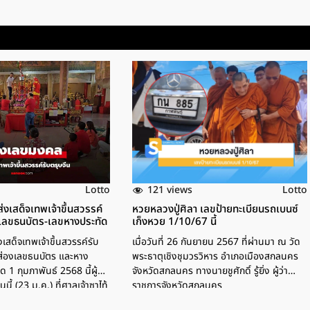
121 views
Lotto
Lotto
 ส่งเสด็จเทพเจ้าขึ้นสวรรค์
หวยหลวงปู่ศิลา เลขป้ายทะเบียนรถเบนซ์
งเลขธนบัตร-เลขหางประทัด
เก็งหวย 1/10/67 นี้
งเสด็จเทพเจ้าขึ้นสวรรค์รับ
เมื่อวันที่ 26 กันยายน 2567 ที่ผ่านมา ณ วัด
ดส่องเลขธนบัตร และหาง
พระธาตุเชิงชุมวรวิหาร อำเภอเมืองสกลนคร
 1 กุมภาพันธ์ 2568 นี้ผู้สื่อ
จังหวัดสกลนคร ทางนายชูศักดิ์ รู้ยิ่ง ผู้ว่า
นี้ (23 ม.ค.) ที่ศาลเจ้าซาไท้
ราชการจังหวัดสกลนคร
านปรก อ.เมือง