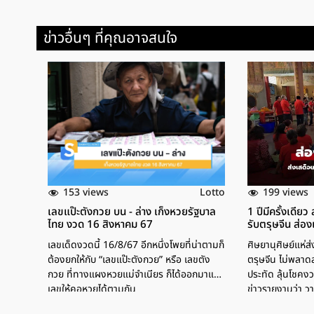
ข่าวอื่นๆ ที่คุณอาจสนใจ
153 views
199 views
Lotto
เลขแป๊ะตังกวย บน - ล่าง เก็งหวยรัฐบาล
1 ปีมีครั้งเดียว
ไทย งวด 16 สิงหาคม 67
รับตรุษจีน ส่อ
เลขเด็ดงวดนี้ 16/8/67 อีกหนึ่งโพยที่น่าตามก็
ศิษยานุศิษย์แห่ส่
ต้องยกให้กับ “เลขแป๊ะตังกวย” หรือ เลขตัง
ตรุษจีน ไม่พลา
กวย ที่ทางแผงหวยแม่จำเนียร ก็ได้ออกมาแชร์
ประทัด ลุ้นโชคงวด
เลขให้คอหวยได้ตามกัน
ข่าวรายงานว่า วาน
จื้อเอี๊ยะกง ต.บ้