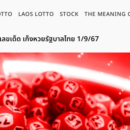
OTTO
LAOS LOTTO
STOCK
THE MEANING 
งเลขเด็ด เก็งหวยรัฐบาลไทย 1/9/67