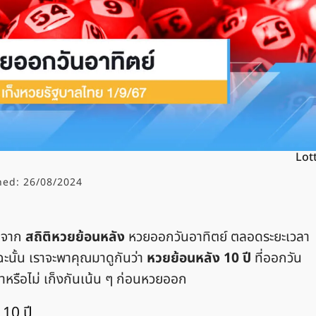
Lot
hed:
26/08/2024
ล จาก
สถิติหวยย้อนหลัง
หวยออกวันอาทิตย์ ตลอดระยะเวลา
ฉะนั้น เราจะพาคุณมาดูกันว่า
หวยย้อนหลัง 10 ปี
ที่ออกวัน
ำหรือไม่ เก็งกันเน้น ๆ ก่อนหวยออก
 10 ปี