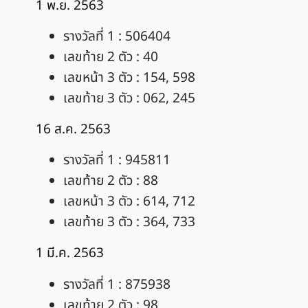
1 พ.ย. 2563
รางวัลที่ 1 : 506404
เลขท้าย 2 ตัว : 40
เลขหน้า 3 ตัว : 154, 598
เลขท้าย 3 ตัว : 062, 245
16 ส.ค. 2563
รางวัลที่ 1 : 945811
เลขท้าย 2 ตัว : 88
เลขหน้า 3 ตัว : 614, 712
เลขท้าย 3 ตัว : 364, 733
1 มี.ค. 2563
รางวัลที่ 1 : 875938
เลขท้าย 2 ตัว : 98