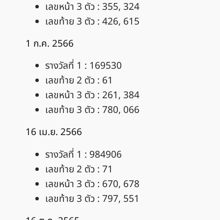
เลขหน้า 3 ตัว : 355, 324
เลขท้าย 3 ตัว : 426, 615
1 ก.ค. 2566
รางวัลที่ 1 : 169530
เลขท้าย 2 ตัว : 61
เลขหน้า 3 ตัว : 261, 384
เลขท้าย 3 ตัว : 780, 066
16 เม.ย. 2566
รางวัลที่ 1 : 984906
เลขท้าย 2 ตัว : 71
เลขหน้า 3 ตัว : 670, 678
เลขท้าย 3 ตัว : 797, 551