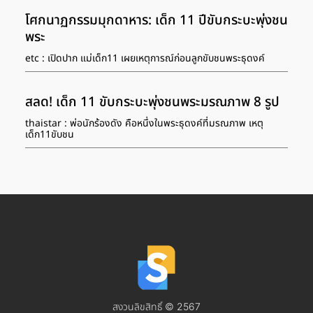
โศกนาฏกรรมมุกดาหาร: เด็ก 11 ปีขับกระบะพุ่งชน
พระ
etc : เปิดปาก แม่เด็ก11 เผยเหตุการณ์ก่อนลูกขับชนพระธุดงค์
สลด! เด็ก 11 ขับกระบะพุ่งชนพระมรณภาพ 8 รูป
thaistar : พ่อนักร้องดัง คือหนึ่งในพระธุดงค์ที่มรณภาพ เหตุ
เด็ก11ขับชน
สงวนลิขสิทธิ์ © 2567