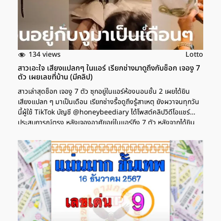
134 views
Lotto
สาวเอะใจ เสียงแปลกๆ ในแอร์ เรียกช่างมาดูถึงกับช็อก เจองู 7
ตัว เผยเลขที่บ้าน (มีคลิป)
สาวเล่าสุดช็อก เจองู 7 ตัว ซุกอยู่ในแอร์ห้องนอนชั้น 2 เผยได้ยิน
เสียงแปลก ๆ มาเป็นเดือน เรียกช่างรื้อดูถึงรู้สาเหตุ ยังผวาจนทุกวัน
นี้ผู้ใช้ TikTok บัญชี @honeybeediary ได้โพสต์คลิปวิดีโอแชร์
ประสบการณ์ตรง หลังเจองูอาศัยอยู่ในแอร์ถึง 7 ตัว หลังจากได้ยิน
เสียงกุกกักภายในแอร์ห้องนอนเป็นเดือน ๆ ทุกวันนี้ยังคงฝังใจไม่กล้า
นอนเปิดแอร์เลย โดยเธอระบุแคปชั่นว่า "บันทึกประสบการณ์ตรง! ใคร
จะเชื่ออะไรมันอยู่ในแอร์ห้องนอนเราแล้วเค้าอาศัยกันได้ไง 7 ชีวิต
เรื่องจริง ๆ ของเราที่เจอเองมากับตัว...